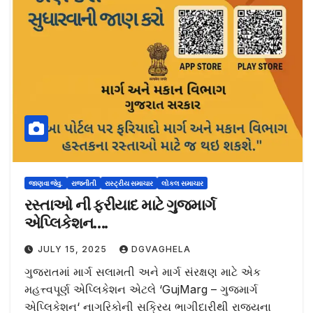
જાણવા જેવુ.
રાજનીતી
રાસ્ટ્રીય સમાચાર
લોકલ સમાચાર
રસ્તાઓ ની ફરીયાદ માટે ગુજમાર્ગ
એપ્લિકેશન….
JULY 15, 2025
DGVAGHELA
ગુજરાતમાં માર્ગ સલામતી અને માર્ગ સંરક્ષણ માટે એક
મહત્ત્વપૂર્ણ એપ્લિકેશન એટલે ‘GujMarg – ગુજમાર્ગ
એપ્લિકેશન‘ નાગરિકોની સક્રિય ભાગીદારીથી રાજ્યના