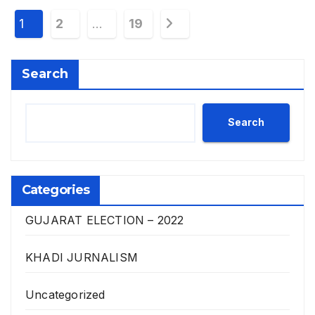
P
1
2
…
19
o
Search
s
t
Search
s
p
Categories
a
g
GUJARAT ELECTION – 2022
i
KHADI JURNALISM
n
Uncategorized
a