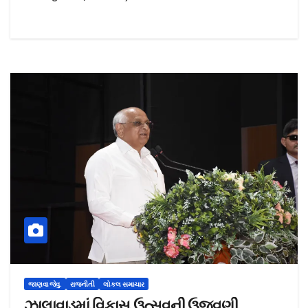
જાણવા જેવુ.
રાજનીતી
લોકલ સમાચાર
ઝાલાવાડમાં વિકાસ ઉત્સવની ઉજવણી…