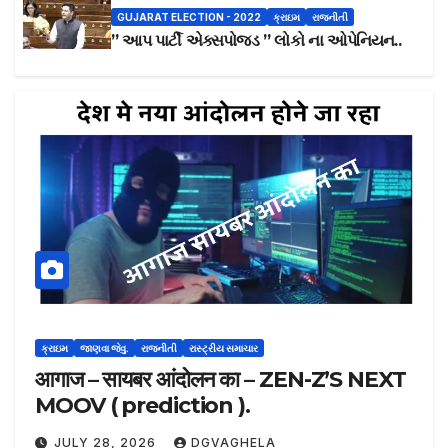
GUJARAT ELECTION - 2022
ક્રાઇમ
રાજનીતી
” આપ પાર્ટી એક્સપોજડ ” લોકો ના ઓપેનિયન..
ક્રાઇમ
જાણવા જેવુ.
રાજનીતી
રાસ્ટ્રીય સમાચાર
आगाज – सायबर आंदोलन का – ZEN-Z’S NEXT
MOOV ( prediction ).
JULY 28, 2026
DGVAGHELA