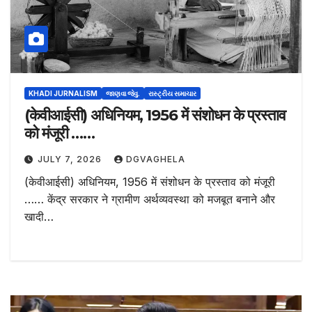
KHADI JURNALISM
જાણવા જેવુ.
રાસ્ટ્રીય સમાચાર
(केवीआईसी) अधिनियम, 1956 में संशोधन के प्रस्ताव
को मंजूरी ……
JULY 7, 2026
DGVAGHELA
(केवीआईसी) अधिनियम, 1956 में संशोधन के प्रस्ताव को मंजूरी
…… केंद्र सरकार ने ग्रामीण अर्थव्यवस्था को मजबूत बनाने और
खादी…