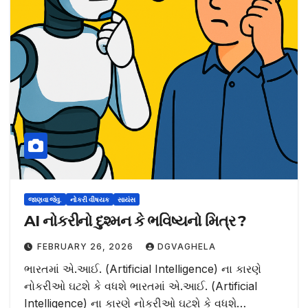
જાણવા જેવુ.
નોકરી વીષયક
સાયંસ
AI નોકરીનો દુશ્મન કે ભવિષ્યનો મિત્ર ?
FEBRUARY 26, 2026
DGVAGHELA
ભારતમાં એ.આઈ. (Artificial Intelligence) ના કારણે
નોકરીઓ ઘટશે કે વધશે ભારતમાં એ.આઈ. (Artificial
Intelligence) ના કારણે નોકરીઓ ઘટશે કે વધશે…