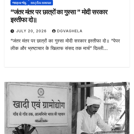
જાણવા જેવુ.
રાસ્ટ્રીય સમાચાર
“जंतर मंतर पर छात्रों का गुस्सा ” मोदी सरकार
इस्तीफा दो॥
JULY 20, 2026
DGVAGHELA
“जंतर मंतर पर छात्रों का गुस्सा मोदी सरकार इस्तीफा दो॥ “पेपर
लीक और भ्रष्टाचार के खिलाफ संसद तक मार्च” दिल्ली…