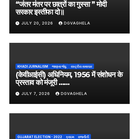
“जंतर मंतर पर छात्रों का गुस्सा ” मोदी
सरकार इस्तीफा दो॥
JULY 20, 2026
DGVAGHELA
KHADI JURNALISM
જાણવા જેવુ.
રાસ્ટ્રીય સમાચાર
(केवीआईसी) अधिनियम, 1956 में संशोधन के
प्रस्ताव को मंजूरी ……
JULY 7, 2026
DGVAGHELA
GUJARAT ELECTION - 2022
ક્રાઇમ
રાજનીતી