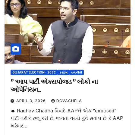
GUJARAT ELECTION - 2022
ક્રાઇમ
રાજનીતી
” આપ પાર્ટી એક્સપોજડ ” લોકો ના
ઓપેનિયન..
APRIL 3, 2026
DGVAGHELA
🔥 Raghav Chadha વિવાદે AAPને એક “exposed”
પાર્ટી તરીકે રજૂ કરી છે. જનતા વચ્ચે હવે સવાલ છે કે AAP
ખરેખર…