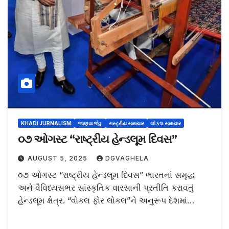
KHADI JURNALISM
જાણવા જેવુ.
રાસ્ટ્રીય સમાચાર
લોકલ સમાચાર
૦૭ ઓગસ્ટ “રાષ્ટ્રીય હેન્ડલૂમ દિવસ”
AUGUST 5, 2025
DGVAGHELA
૦૭ ઓગસ્ટ “રાષ્ટ્રીય હેન્ડલૂમ દિવસ” ભારતનાં સમૃદ્ધ
અને વૈવિધ્યસભર સાંસ્કૃતિક વારસાની પ્રતીતિ કરાવતું
હેન્ડલૂમ ક્ષેત્ર. “વોકલ ફોર લોકલ”ને અનુરૂપ દેશમાં…