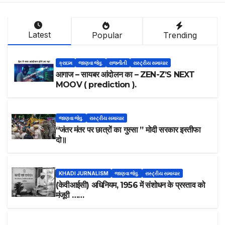
Latest
Popular
Trending
ક્રાઇમ
જાણવા જેવુ.
રાજનીતી
રાસ્ટ્રીય સમાચાર
आगाज – सायबर आंदोलन का – ZEN-Z’S NEXT
MOOV ( prediction ).
જાણવા જેવુ.
રાસ્ટ્રીય સમાચાર
“जंतर मंतर पर छात्रों का गुस्सा ” मोदी सरकार इस्तीफा
दो॥
KHADI JURNALISM
જાણવા જેવુ.
રાસ્ટ્રીય સમાચાર
(केवीआईसी) अधिनियम, 1956 में संशोधन के प्रस्ताव को
मंजूरी ……