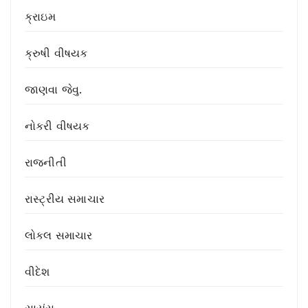
ક્રાઇમ
t
i
ક્રુષી વીષયક
o
જાણવા જેવુ.
n
નોકરી વીષયક
રાજનીતી
રાસ્ટ્રીય સમાચાર
લોકલ સમાચાર
વીદેશ
સાયંસ