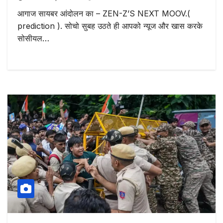
आगाज सायबर आंदोलन का – ZEN-Z’S NEXT MOOV.(
prediction ). सोचो सुबह उठते ही आपको न्यूज और खास करके
सोसीयल…