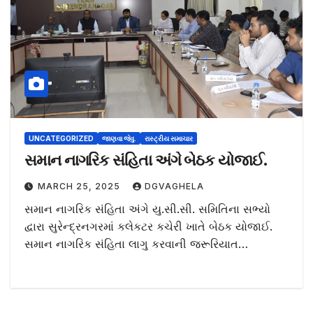
UNCATEGORIZED
જાણવા જેવુ.
રાસ્ટ્રીય સમાચાર
સમાન નાગરિક સંહિતા અંગે બેઠક યોજાઈ.
MARCH 25, 2025
DGVAGHELA
સમાન નાગરિક સંહિતા અંગે યુ.સી.સી. સમિતિના સભ્યો
દ્વારા સુરેન્દ્રનગરમાં કલેકટર કચેરી ખાતે બેઠક યોજાઈ.
સમાન નાગરિક સંહિતા લાગુ કરવાની જરૂરિયાત…