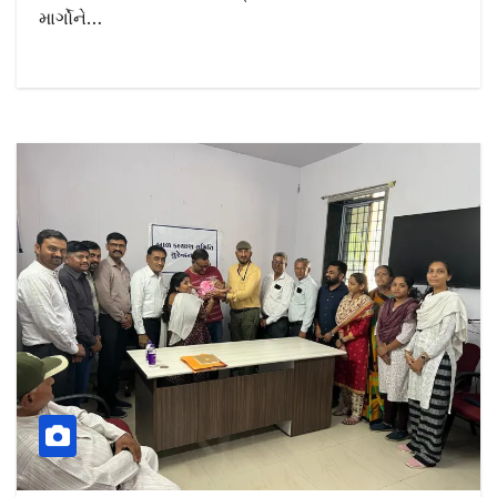
માર્ગોને…