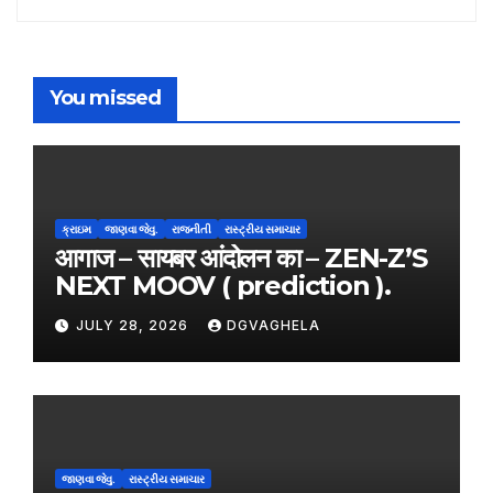
You missed
ક્રાઇમ
જાણવા જેવુ.
રાજનીતી
રાસ્ટ્રીય સમાચાર
आगाज – सायबर आंदोलन का – ZEN-Z’S
NEXT MOOV ( prediction ).
JULY 28, 2026
DGVAGHELA
જાણવા જેવુ.
રાસ્ટ્રીય સમાચાર