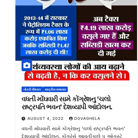
નોકરી વીષયક
રાસ્ટ્રીય સમાચાર
વધતી મોંઘવારી સામે કોંગ્રેશનુ ‘ચલો
રાષ્ટ્રપતિ ભવન’ દેશવ્યાપી આંદોલન.
AUGUST 4, 2022
DGVAGHELA
વધતી મોંઘવારી સામે કોંગ્રેશનુ ‘ચલો રાષ્ટ્રપતિ ભવન’
દેશવ્યાપી આંદોલન. કોંગ્રેસે આવતીકાલે ૫ ઓગસ્ટે