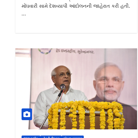
મોંઘવારી સામે દેશવ્યાપી આંદોલનની જાહેરાત કરી હતી.
…