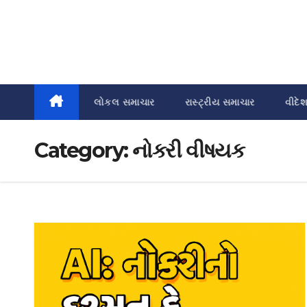
લોકલ સમાચાર
રાસ્ટ્રીય સમાચાર
વીદે
Category:
નોકરી વીષયક