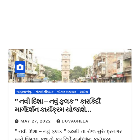
જાણવા જેવુ.
નોકરી વીષયક
લોકલ સમાચાર
સાયંસ
” નવી દિશા – નવું ફલક ” કારકિર્દી
માર્ગદર્શન કાર્યક્રમ યોજાશે…
MAY 27, 2022
DGVAGHELA
” નવી દિશા – નવું ફલક ” ૩૦મી ના રોજ સુરેન્દ્રનગર
ખાતે જિલ્લા કક્ષાનો કારકિર્દી માર્ગદર્શન કાર્યક્રમ