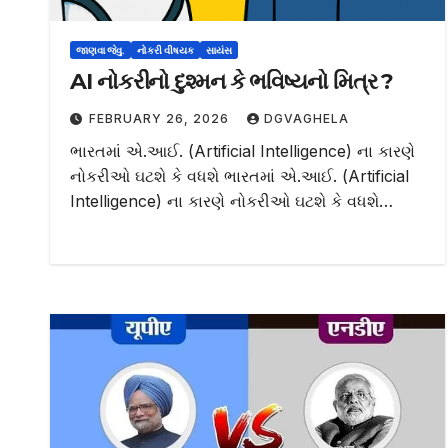
જાણવા જેવુ.
નોકરી વીષયક
સાયંસ
AI નોકરીનો દુશ્મન કે ભવિષ્યનો મિત્ર ?
FEBRUARY 26, 2026
DGVAGHELA
ભારતમાં એ.આઈ. (Artificial Intelligence) ના કારણે
નોકરીઓ ઘટશે કે વધશે ભારતમાં એ.આઈ. (Artificial
Intelligence) ના કારણે નોકરીઓ ઘટશે કે વધશે…