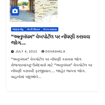
જાણવા જેવુ.
નોકરી વીષયક
લોકલ સમાચાર
“અનુબંધમ” વેબપોર્ટલ પર નોંધણી કરાવવા
જોગ….
JULY 4, 2022
DGVAGHELA
“અનુબંધમ” વેબપોર્ટલ પર નોંધણી કરાવવા જોગ
રોજગારવાંચ્છુ ઉમેદવારો માટે “અનુબંધમ” વેબપોર્ટલ પર
નોંધણી કરાવવી ફરજીયાત…. જાહેર જનતા જોગ.
વાહનોમાં પશુઓને…