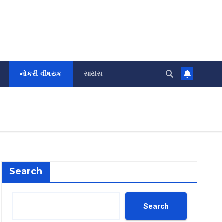
નોકરી વીષયક
સાયંસ
Search
Search