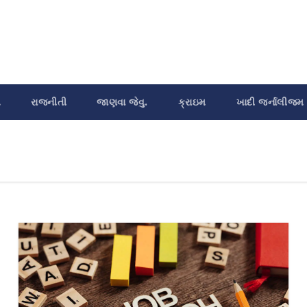
શ
રાજનીતી
જાણવા જેવુ.
ક્રાઇમ
ખાદી જર્નાલીજમ