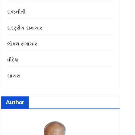
રાજનીતી
રાસ્ટ્રીય સમાચાર
લોકલ સમાચાર
વીદેશ
સાયંસ
Author