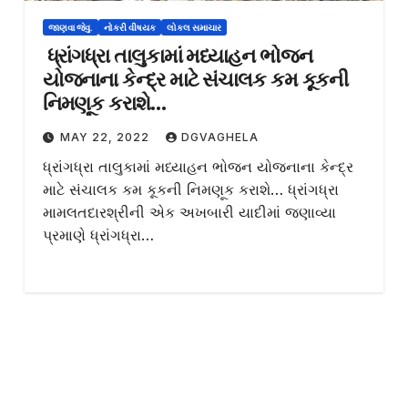
જાણવા જેવુ.
નોકરી વીષયક
લોકલ સમાચાર
ધ્રાંગધ્રા તાલુકામાં મધ્‍યાહન ભોજન
યોજનાના કેન્દ્ર માટે સંચાલક કમ કૂકની
નિમણૂક કરાશે…
MAY 22, 2022
DGVAGHELA
ધ્રાંગધ્રા તાલુકામાં મધ્‍યાહન ભોજન યોજનાના કેન્દ્ર
માટે સંચાલક કમ કૂકની નિમણૂક કરાશે… ધ્રાંગધ્રા
મામલતદારશ્રીની એક અખબારી યાદીમાં જણાવ્‍યા
પ્રમાણે ધ્રાંગધ્રા…