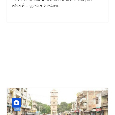
યોજાશે… ગુજરાત રાજ્યના…