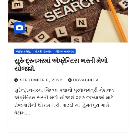
જાણવા જેવુ.
નોકરી વીષયક
લોકલ સમાચાર
સુરેન્દ્રનગરમાં એપ્રેન્ટિસ ભરતી મેળો
યોજાશે.
SEPTEMBER 8, 2022
DGVAGHELA
સુરેન્દ્રનગરમાં જિલ્લા કક્ષાનો પ્રધાનમંત્રી નેશનલ
એપ્રેન્ટિસ ભરતી મેળો યોજાશે ૨૯૭ જગ્યાઓ માટે
રોજગારીની ઊત્તમ તકો. પાટડી ના હિંમતપુરા ગામે
ઘેટામાં…