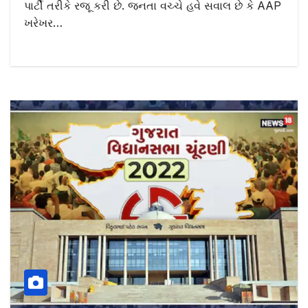
પાર્ટી તરીકે રજૂ કરી છે. જનતા વચ્ચે હવે સવાલ છે કે AAP
ખરેખર…