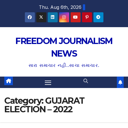
S
Thu. Aug 6th, 2026
k
i
p
t
FREEDOM JOURNALISM
o
NEWS
c
o
સારા સમાચાર નહી..સાચા સમાચાર.
n
t
e
n
Category:
GUJARAT
t
ELECTION – 2022