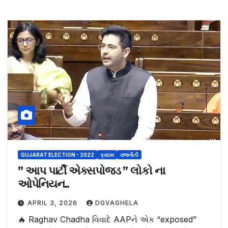
GUJARAT ELECTION - 2022
ક્રાઇમ
રાજનીતી
” આપ પાર્ટી એક્સપોજડ ” લોકો ના
ઓપેનિયન..
APRIL 3, 2026
DGVAGHELA
🔥 Raghav Chadha વિવાદે AAPને એક “exposed”