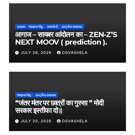
ક્રાઇમ
જાણવા જેવુ.
રાજનીતી
રાસ્ટ્રીય સમાચાર
आगाज – सायबर आंदोलन का – ZEN-Z’S
NEXT MOOV ( prediction ).
JULY 28, 2026
DGVAGHELA
જાણવા જેવુ.
રાસ્ટ્રીય સમાચાર
“जंतर मंतर पर छात्रों का गुस्सा ” मोदी
सरकार इस्तीफा दो॥
JULY 20, 2026
DGVAGHELA