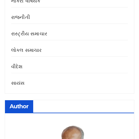
નોકરી વીષયક
રાજનીતી
રાસ્ટ્રીય સમાચાર
લોકલ સમાચાર
વીદેશ
સાયંસ
Author