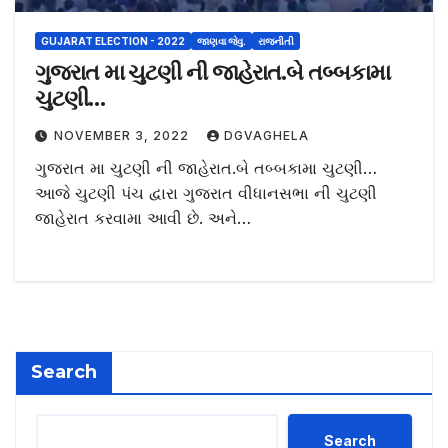
GUJARAT ELECTION - 2022
જાણવા જેવુ.
રાજનીતી
ગુજરાત મા ચુટણી ની જાહેરાત.બે તબ્બકામા
ચુટણી…
NOVEMBER 3, 2022
DGVAGHELA
ગુજરાત મા ચુટણી ની જાહેરાત.બે તબ્બકામા ચુટણી…
આજે ચુટણી પંચ દ્વારા ગુજરાત વીધાનસભા ની ચુટણી
જાહેરાત કરવામા આવી છે. અને…
Search
Search