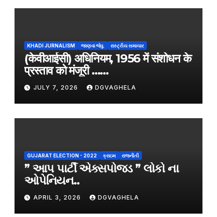
KHADI JURNALISM
જાણવા જેવુ.
રાસ્ટ્રીય સમાચાર
(केवीआईसी) अधिनियम, 1956 में संशोधन के
प्रस्ताव को मंजूरी ……
JULY 7, 2026
DGVAGHELA
GUJARAT ELECTION - 2022
ક્રાઇમ
રાજનીતી
” આપ પાર્ટી એક્સપોજડ ” લોકો ના
ઓપેનિયન..
APRIL 3, 2026
DGVAGHELA