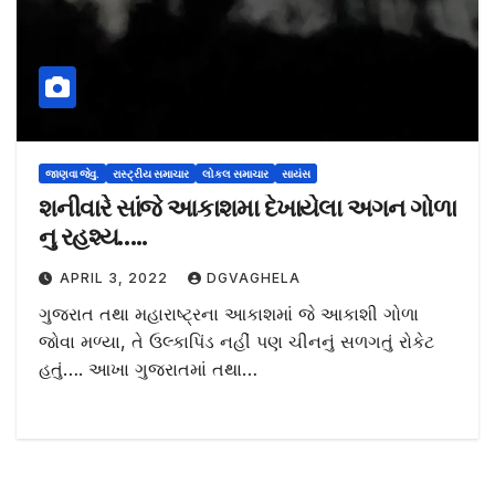
જાણવા જેવુ.
રાસ્ટ્રીય સમાચાર
લોકલ સમાચાર
સાયંસ
શનીવારે સાંજે આકાશમા દેખાયેલા અગન ગોળા
નુ રહશ્ય…..
APRIL 3, 2022
DGVAGHELA
ગુજરાત તથા મહારાષ્ટ્રના આકાશમાં જે આકાશી ગોળા
જોવા મળ્યા, તે ઉલ્કાપિંડ નહીં પણ ચીનનું સળગતું રોકેટ
હતું…. આખા ગુજરાતમાં તથા…