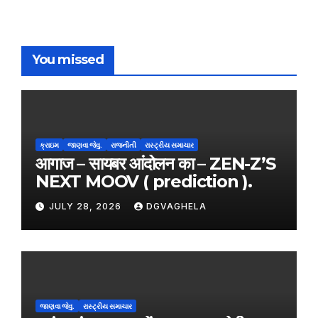
You missed
ક્રાઇમ
જાણવા જેવુ.
રાજનીતી
રાસ્ટ્રીય સમાચાર
आगाज – सायबर आंदोलन का – ZEN-Z’S
NEXT MOOV ( prediction ).
JULY 28, 2026
DGVAGHELA
જાણવા જેવુ.
રાસ્ટ્રીય સમાચાર