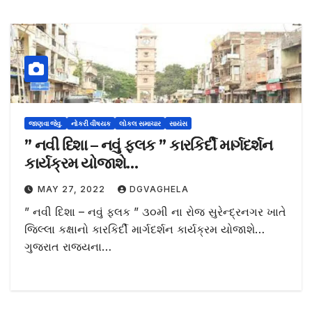
જાણવા જેવુ.
નોકરી વીષયક
લોકલ સમાચાર
સાયંસ
” નવી દિશા – નવું ફલક ” કારકિર્દી માર્ગદર્શન
કાર્યક્રમ યોજાશે…
MAY 27, 2022
DGVAGHELA
” નવી દિશા – નવું ફલક ” ૩૦મી ના રોજ સુરેન્દ્રનગર ખાતે
જિલ્લા કક્ષાનો કારકિર્દી માર્ગદર્શન કાર્યક્રમ યોજાશે…
ગુજરાત રાજ્યના…