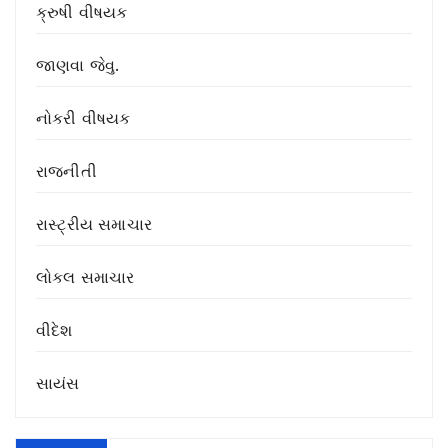
ક્રુષી વીષયક
જાણવા જેવુ.
નોકરી વીષયક
રાજનીતી
રાસ્ટ્રીય સમાચાર
લોકલ સમાચાર
વીદેશ
સાયંસ