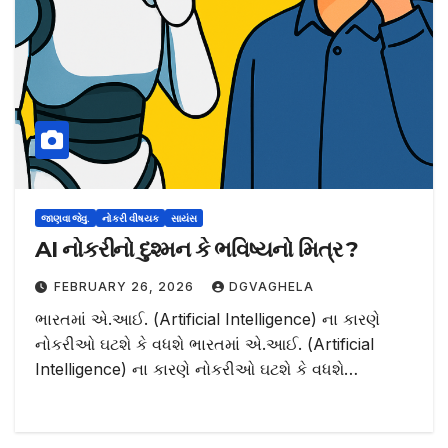
જાણવા જેવુ.
નોકરી વીષયક
સાયંસ
AI નોકરીનો દુશ્મન કે ભવિષ્યનો મિત્ર ?
FEBRUARY 26, 2026
DGVAGHELA
ભારતમાં એ.આઈ. (Artificial Intelligence) ના કારણે
નોકરીઓ ઘટશે કે વધશે ભારતમાં એ.આઈ. (Artificial
Intelligence) ના કારણે નોકરીઓ ઘટશે કે વધશે…