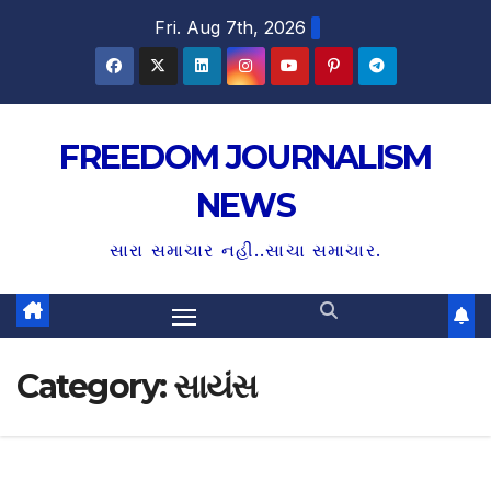
S
Fri. Aug 7th, 2026
k
i
p
t
FREEDOM JOURNALISM
o
NEWS
c
o
સારા સમાચાર નહી..સાચા સમાચાર.
n
t
e
n
Category:
સાયંસ
t