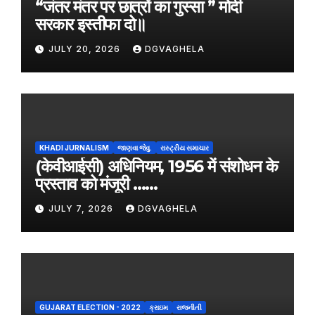
“जंतर मंतर पर छात्रों का गुस्सा ” मोदी
सरकार इस्तीफा दो॥
JULY 20, 2026
DGVAGHELA
KHADI JURNALISM
જાણવા જેવુ.
રાસ્ટ્રીય સમાચાર
(केवीआईसी) अधिनियम, 1956 में संशोधन के
प्रस्ताव को मंजूरी ……
JULY 7, 2026
DGVAGHELA
GUJARAT ELECTION - 2022
ક્રાઇમ
રાજનીતી