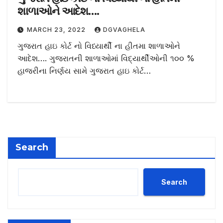
શાળાઓને આદેશ….
MARCH 23, 2022
DGVAGHELA
ગુજરાત હાઇ કોર્ટ નો વિધ્યાર્થી ના હીતમા શાળાઓને
આદેશ…. ગુજરાતની શાળાઓમાં વિદ્યાર્થીઓની ૧૦૦ %
હાજરીના નિર્ણય સામે ગુજરાત હાઇ કોર્ટ…
Search
Search