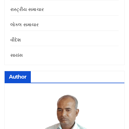
રાસ્ટ્રીય સમાચાર
લોકલ સમાચાર
વીદેશ
સાયંસ
Author