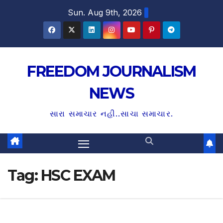
S
Sun. Aug 9th, 2026
k
i
p
t
FREEDOM JOURNALISM
o
NEWS
c
o
સારા સમાચાર નહી..સાચા સમાચાર.
n
t
e
n
Tag:
HSC EXAM
t