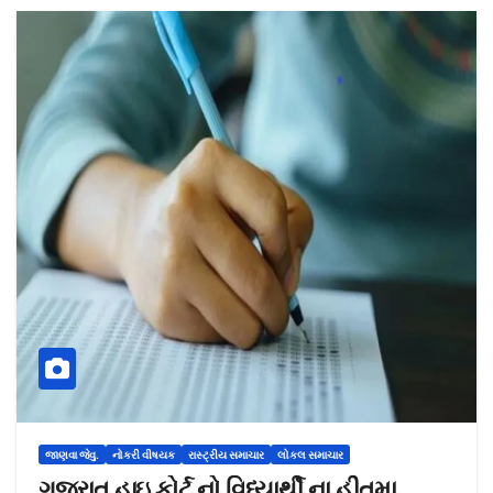
જાણવા જેવુ.
નોકરી વીષયક
રાસ્ટ્રીય સમાચાર
લોકલ સમાચાર
ગુજરાત હાઇ કોર્ટ નો વિધ્યાર્થી ના હીતમા