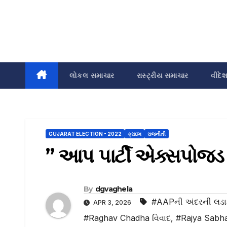
લોકલ સમાચાર
રાસ્ટ્રીય સમાચાર
વીદે
GUJARAT ELECTION - 2022
ક્રાઇમ
રાજનીતી
” આપ પાર્ટી એક્સપોજડ
By
dgvaghela
#AAPની અંદરની લડ
APR 3, 2026
#Raghav Chadha વિવાદ
,
#Rajya Sabh