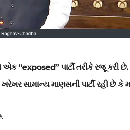
Raghav-Chadha
ક “exposed” પાર્ટી તરીકે રજૂ કરી છે.
ખરેખર સામાન્ય માણસની પાર્ટી રહી છે કે મ
ે,