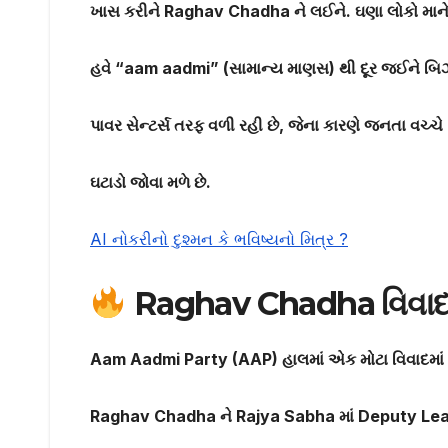
ખાસ કરીને Raghav Chadha
ને લઈને. ઘણા લોકો માને છ
હવે “aam aadmi” (
સામાન્ય માણસ) થી દૂર જઈને બ
પાવર સેન્ટર્સ તરફ વળી રહી છે,
જેના કારણે જનતા વચ્ચે વ
ઘટાડો જોવા મળે છે.
AI નોકરીનો દુશ્મન કે ભવિષ્યનો મિત્ર ?
Raghav Chadha
વિવા
Aam Aadmi Party (AAP)
હાલમાં એક મોટા વિવાદમા
Raghav Chadha
ને
Rajya Sabha
માં
Deputy Le