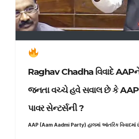
Raghav Chadha વિવાદે AAPને એ
જનતા વચ્ચે હવે સવાલ છે કે AAP 
પાવર સેન્ટર્સની ?
AAP (Aam Aadmi Party)
હાલમાં આંતરિક વિવાદમાં છ