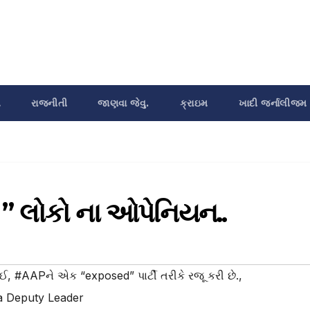
શ
રાજનીતી
જાણવા જેવુ.
ક્રાઇમ
ખાદી જર્નાલીજમ
 ” લોકો ના ઓપેનિયન..
ાઈ
,
#AAPને એક “exposed” પાર્ટી તરીકે રજૂ કરી છે.
,
a Deputy Leader