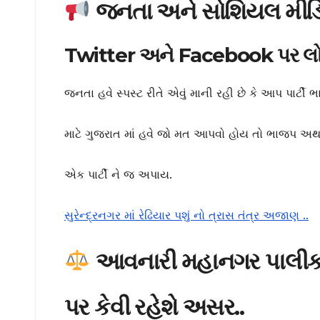
જનતા અને સોશિયલ મીડિય
Twitter અને Facebook પર લોક
જનતા હવે સ્પસ્ટ રીતે એવું માની રહી છે કે આપ પાર્ટી 
માટે ગુજરાત માં હવે જો મત આપવો હોય તો ભાજપ અથવા 
એક પાર્ટી ને જ અપાય.
સુરેન્દ્રનગર માં રેઢિયાર પશું નો ત્રાસ તંત્ર અજાણ ..
આવનારી મહાનગર પાલીક
પર કેવી રહેશે અસર..