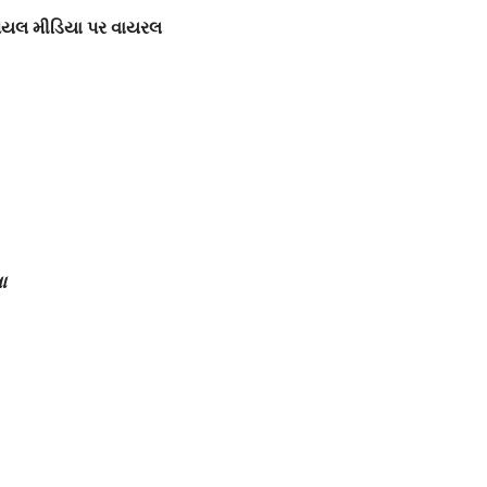
શિયલ મીડિયા પર વાયરલ
ા