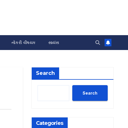
નોકરી વીષયક
સાયંસ
Search
Search
Categories