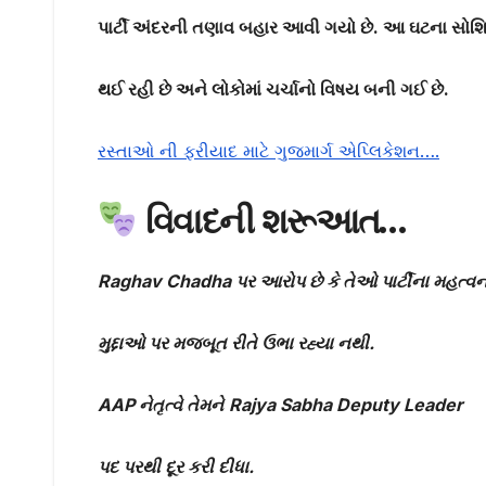
પાર્ટી અંદરની તણાવ બહાર આવી ગયો છે. આ ઘટના સો
થઈ રહી છે અને લોકોમાં ચર્ચાનો વિષય બની ગઈ છે.
રસ્તાઓ ની ફરીયાદ માટે ગુજમાર્ગ એપ્લિકેશન….
વિવાદની શરૂઆત…
Raghav Chadha
પર આરોપ છે કે તેઓ પાર્ટીના મહત્વન
મુદ્દાઓ પર મજબૂત રીતે ઉભા રહ્યા નથી.
AAP
નેતૃત્વે તેમને
Rajya Sabha Deputy Leader
પદ પરથી દૂર કરી દીધા.