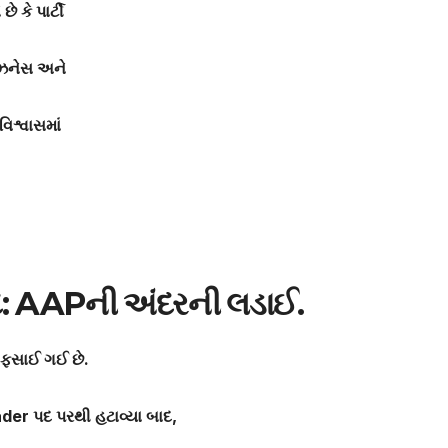
ે કે પાર્ટી
િઝનેસ અને
િશ્વાસમાં
દ: AAP
ની અંદરની લડાઈ.
ં ફસાઈ ગઈ છે.
ader
પદ પરથી હટાવ્યા બાદ
,