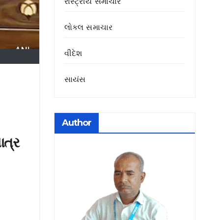
રાસ્ટ્રીય સમાચાર
લોકલ સમાચાર
વીદેશ
સાયંસ
Author
ાત્ર