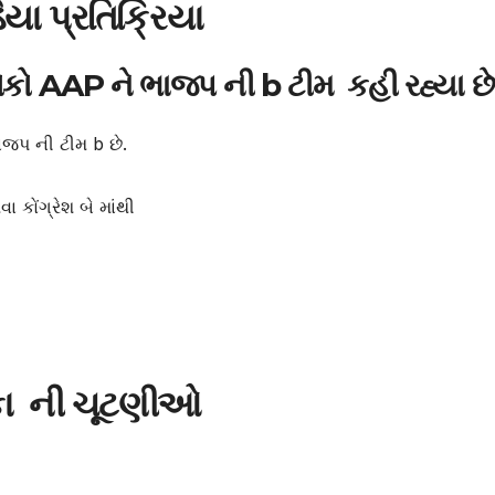
ા પ્રતિક્રિયા
ો AAP ને ભાજપ ની b ટીમ કહી રહ્યા છે
ભાજપ ની ટીમ b છે.
કોંગ્રેશ બે માંથી
ા ની ચૂટણીઓ