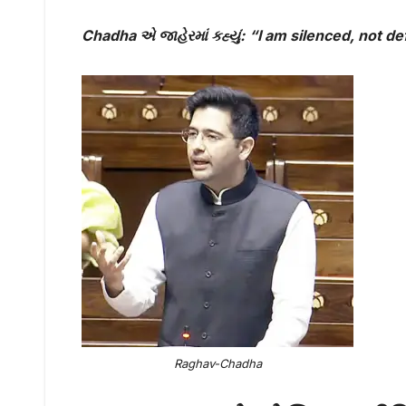
Chadha
એ જાહેરમાં કહ્યું:
“I am silenced, not de
Raghav-Chadha