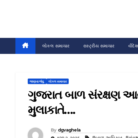
લોકલ સમાચાર
રાસ્ટ્રીય સમાચાર
વીદે
જાણવા જેવુ.
લોકલ સમાચાર
ગુજરાત બાળ સંરક્ષણ આયો
મુલાકાતે….
By
dgvaghela
#બાળ અધિકાર
,
#સંર