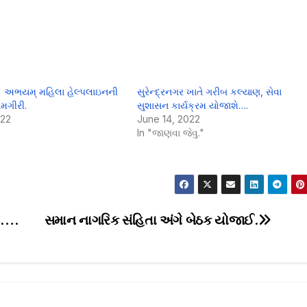
૮૧ અભયમ્ મહિલા હેલ્પલાઇનની
સુરેન્દ્રનગર ખાતે ગરીબ કલ્યાણ, સેવા
મગીરી.
સુશાસન કાર્યક્રમ યોજાશે….
022
June 14, 2022
In "જાણવા જેવુ."
શન….
સમાન નાગરિક સંહિતા અંગે બેઠક યોજાઈ.