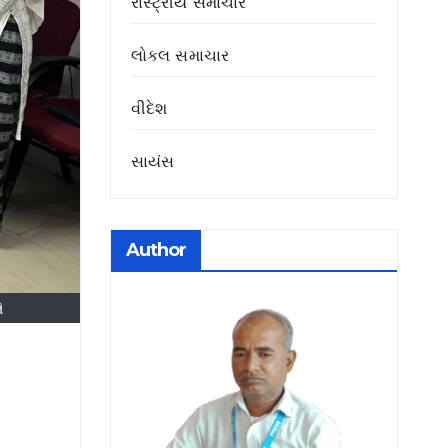
રાસ્ટ્રીય સમાચાર
લોકલ સમાચાર
વીદેશ
સાયંસ
Author
ે