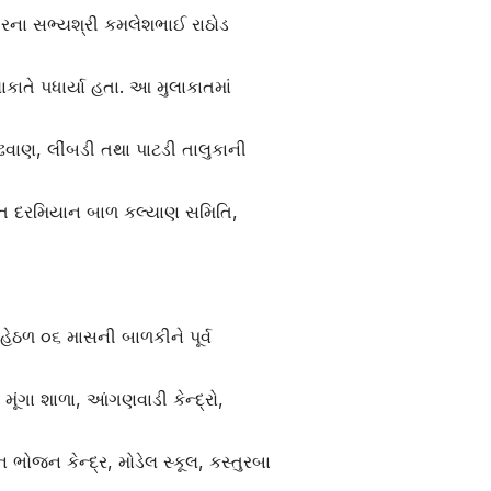
ગરના સભ્યશ્રી કમલેશભાઈ રાઠોડ
ાકાતે પધાર્યા હતા. આ મુલાકાતમાં
ઢવાણ
,
લીંબડી તથા પાટડી તાલુકાની
ાત દરમિયાન બાળ કલ્યાણ સમિતિ
,
ન હેઠળ ૦૬ માસની બાળકીને પૂર્વ
 મૂંગા શાળા
,
આંગણવાડી કેન્દ્રો
,
ન ભોજન કેન્દ્ર
,
મોડેલ સ્કૂલ
,
કસ્તુરબા