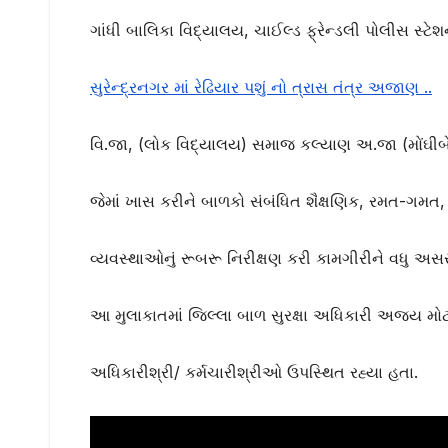
ગાંધી બાલિકા વિદ્યાલય
,
ચાઈલ્ડ ફ્રેન્ડલી પોલીસ સ્ટે
સુરેન્દ્રનગર માં રેઢિયાર પશું નો ત્રાસ તંત્ર અજાણ ..
વિ.જા
, (
લોક વિદ્યાલય) સમાજ કલ્યાણ અ.જા (મોંઘીબે
જેમાં ખાસ કરીને બાળકો સંબંધિત શૈક્ષણિક
,
રમત-ગમત
વ્યવસ્થાઓનું રૂબરૂ નિરીક્ષણ કરી કામગીરીને વધુ અસ
આ મુલાકાતમાં જિલ્લા બાળ સુરક્ષા અધિકારી અજય મ
અધિકારીશ્રી/ કર્મચારીશ્રીઓ ઉપસ્થિત રહ્યા હતા.