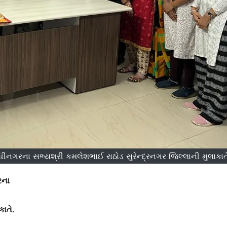
ીનગરના સભ્યશ્રી કમલેશભાઈ રાઠોડ સુરેન્દ્રનગર જિલ્લાની મુલાકાત
રના
કાતે.