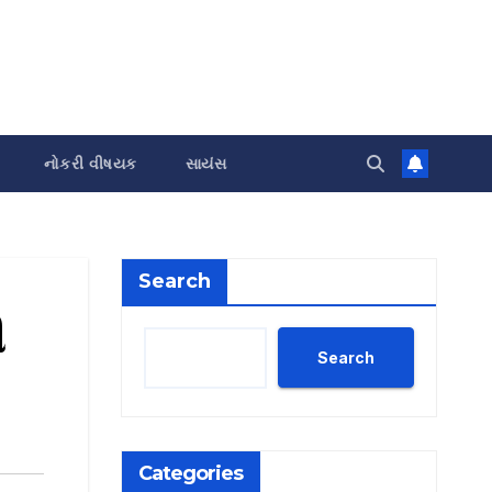
નોકરી વીષયક
સાયંસ
Search
ી
Search
Categories