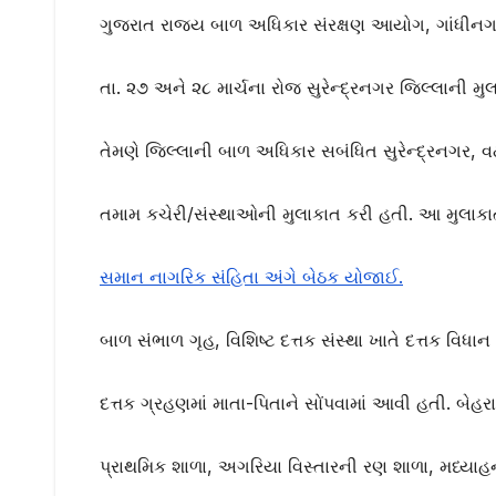
ગુજરાત રાજ્ય બાળ અધિકાર સંરક્ષણ આયોગ
,
ગાંધીન
તા. ૨૭ અને ૨૮ માર્ચના રોજ સુરેન્દ્રનગર જિલ્લાની મુલ
તેમણે જિલ્લાની બાળ અધિકાર સબંધિત સુરેન્દ્રનગર
,
વ
તમામ કચેરી/સંસ્થાઓની મુલાકાત કરી હતી. આ મુલાક
સમાન નાગરિક સંહિતા અંગે બેઠક યોજાઈ.
બાળ સંભાળ ગૃહ
,
વિશિષ્ટ દત્તક સંસ્થા ખાતે દત્તક વિધા
દત્તક ગ્રહણમાં માતા-પિતાને સોંપવામાં આવી હતી. બેહરા
પ્રાથમિક શાળા
,
અગરિયા વિસ્તારની રણ શાળા
,
મધ્યાહ