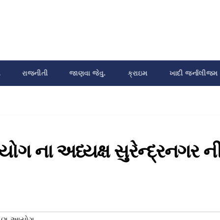
શ
રાજનીતી
જાણવા જેવુ.
ક્રાઇમ
ખાદી જર્નાલીજમ
ગ ના અધ્યક્ષ સુરેન્દ્રનગર ન
ક્ષણ આયોગ