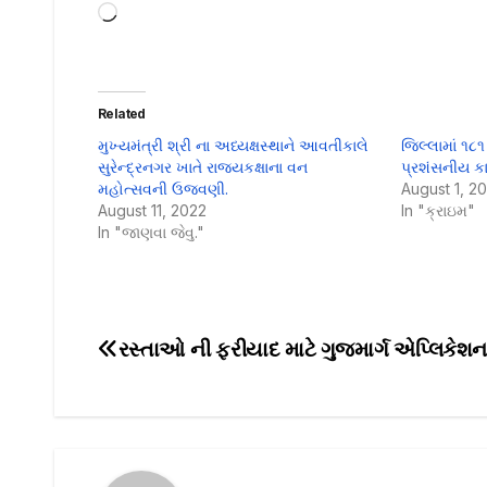
Loading…
Related
મુખ્યમંત્રી શ્રી ના અધ્યક્ષસ્થાને આવતીકાલે
જિલ્લામાં ૧
સુરેન્દ્રનગર ખાતે રાજ્યકક્ષાના વન
પ્રશંસનીય કા
મહોત્સવની ઉજવણી.
August 1, 2
August 11, 2022
In "ક્રાઇમ"
In "જાણવા જેવુ."
રસ્તાઓ ની ફરીયાદ માટે ગુજમાર્ગ એપ્લિકે
Post
navigation