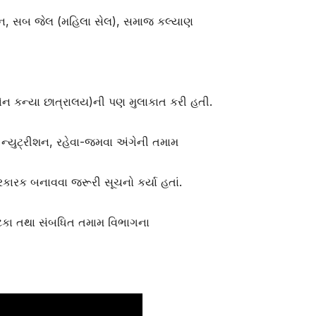
શન
,
સબ જેલ (મહિલા સેલ)
,
સમાજ કલ્યાણ
ન કન્યા છાત્રાલય)ની પણ મુલાકાત કરી હતી.
,
ન્યુટ્રીશન
,
રહેવા-જમવા અંગેની તમામ
રકારક બનાવવા જરૂરી સૂચનો કર્યા હતાં.
ોટકા તથા સંબધિત તમામ વિભાગના