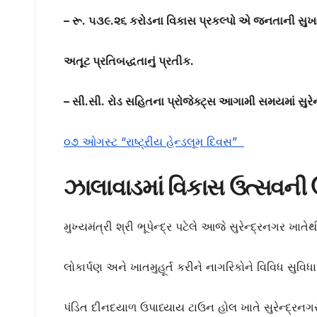
– રૂ. ૫૩૯.૨૬ કરોડના વિકાસ પ્રકલ્પો એ જનતાની સુખા
અતૂટ પ્રતિબદ્ધતાનું પ્રતીક.
– સી.સી. રોડ સહિતના પ્રોજેક્ટ્સ આગામી સમયમાં સુર
૦૭ ઓગસ્ટ “રાષ્ટ્રીય હેન્ડલૂમ દિવસ”
ઝાલાવાડમાં વિકાસ ઉત્સવન
મુખ્યમંત્રી શ્રી ભૂપેન્દ્ર પટેલે આજે સુરેન્દ્રનગર ખાત
લોકાર્પણ અને ખાતમુહૂર્ત કરીને નાગરિકોને વિવિધ સુવ
પંડિત દીનદયાળ ઉપાધ્યાય ટાઉન હોલ ખાતે સુરેન્દ્રન