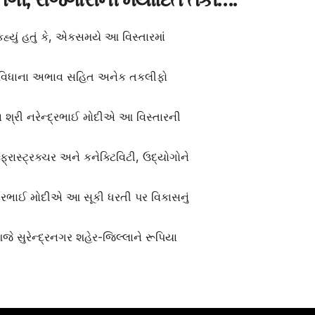
્યું હતું કે, એકસમયે આ વિસ્તારમાં
 સુવિધાના અભાવ સહિત અનેક તકલીફો
ાન શ્રી નરેન્દ્રભાઈ મોદીએ આ વિસ્તારની
ફ્રાસ્ટ્રક્ચર અને કનેક્ટિવિટી, ઉદ્યોગોને
્દ્રભાઈ મોદીએ આ સૂકી ધરતી પર વિકાસનું
ે સુરેન્દ્રનગર શહેર-જિલ્લાને રૂપિયા