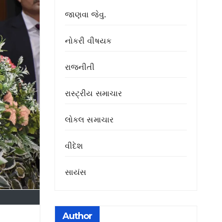
જાણવા જેવુ.
નોકરી વીષયક
રાજનીતી
રાસ્ટ્રીય સમાચાર
લોકલ સમાચાર
વીદેશ
સાયંસ
Author