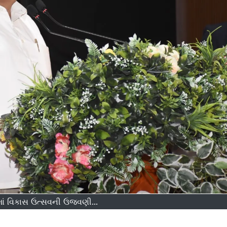
ાં વિકાસ ઉત્સવની ઉજવણી...