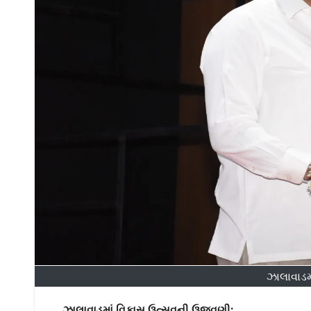
ઝાલાવાડમ
ઝાલાવાડમાં વિકાસ ઉત્સવની ઉજવણી: