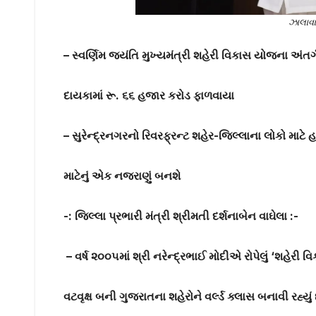
ઝાલાવ
– સ્વર્ણિમ જયંતિ મુખ્યમંત્રી શહેરી વિકાસ યોજના અંતર્ગ
દાયકામાં રૂ. ૬૬ હજાર કરોડ ફાળવાયા
– સુરેન્દ્રનગરનો રિવરફ્રન્ટ શહેર-જિલ્લાના લોકો માટે
માટેનું એક નજરાણું બનશે
-: જિલ્લા પ્રભારી મંત્રી શ્રીમતી દર્શનાબેન વાઘેલા :-
– વર્ષ ૨૦૦૫માં શ્રી નરેન્દ્રભાઈ મોદીએ રોપેલું
‘
શહેરી વિ
વટવૃક્ષ બની ગુજરાતના શહેરોને વર્લ્ડ ક્લાસ બનાવી રહ્યું 