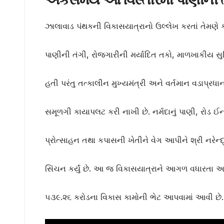
ઝાલાવાડ પંથકની વિકાસયાત્રાનો ઉલ્લેખ કરતાં તેમણે કહ
પાણીની તંગી, રોજગારીની મર્યાદિત તકો, માળખાકીય
હતી પરંતુ તત્કાલીન મુખ્યમંત્રી અને વર્તમાન વડાપ્રધ
સમૂળગી કાયાપલટ કરી નાખી છે. નર્મદાનું પાણી, રોડ ઈન્
પ્રોત્સાહન તથા કપાસની ખેતીને વેગ આપીને શ્રી નરેન
સિંચન કર્યું છે. આ જ વિકાસયાત્રાને આગળ વધારતા આજ
૫૩૯.૨૬ કરોડના વિકાસ કામોની ભેટ આપવામાં આવી છે.