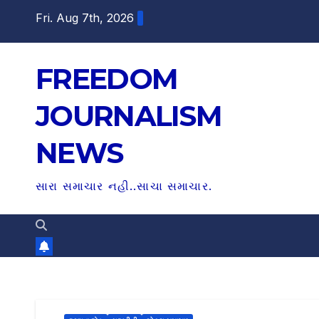
S
Fri. Aug 7th, 2026
k
i
FREEDOM
p
t
JOURNALISM
o
c
NEWS
o
n
સારા સમાચાર નહી..સાચા સમાચાર.
t
e
n
t