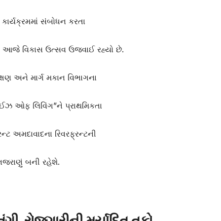
કાર્યક્રમમાં સંબોધન કરતા
 પર આજે વિકાસ ઉત્સવ ઉજવાઈ રહ્યો છે.
્ષણ અને માર્ગ મકાન વિભાગના
 “ઈઝ ઓફ લિવિંગ”ને પ્રાથમિકતા
્રન્ટ અમદાવાદના રિવરફ્રન્ટની
જરાણું બની રહેશે.
ગી, રોજગારીની મર્યાદિત તકો….