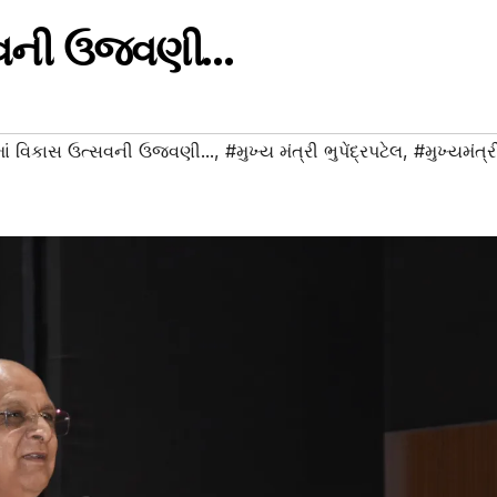
્સવની ઉજવણી…
ાં વિકાસ ઉત્સવની ઉજવણી...
,
#મુખ્ય મંત્રી ભુપેંદ્રપટેલ
,
#મુખ્યમંત્ર