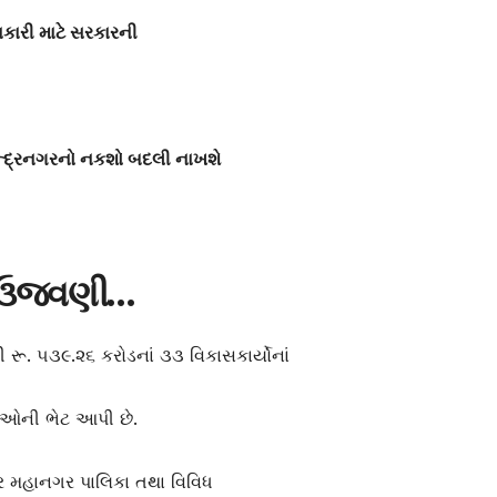
કારી માટે સરકારની
ેન્દ્રનગરનો નકશો બદલી નાખશે
ી ઉજવણી…
ેથી રૂ. ૫૩૯.૨૬ કરોડનાં ૩૩ વિકાસકાર્યોનાં
િધાઓની ભેટ આપી છે.
ગર મહાનગર પાલિકા તથા વિવિધ