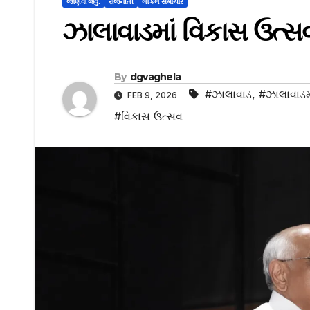
જાણવા જેવુ.
રાજનીતી
લોકલ સમાચાર
ઝાલાવાડમાં વિકાસ ઉત
By
dgvaghela
#ઝાલાવાડ
,
#ઝાલાવાડમ
FEB 9, 2026
#વિકાસ ઉત્સવ