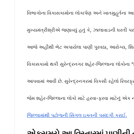
વિભાગોના વિકાસકામોના લોકાર્પણ અને ખાતમુહૂર્તના આ 
મુખ્યમંત્રીશ્રીએ જણાવ્યું હતું કે, ઝાલાવાડની ધરતી
આજે અહીંથી ભેટ અપાયેલા પાણી પુરવઠા, આરોગ્ય, શિક
વિકાસકામો થકી સુરેન્દ્રનગર શહેર-જિલ્લાના લોકોના
આપવામાં આવી છે. સુરેન્દ્રનગરમાં વિકસી રહેલો રિવરફ
જેમ શહેર-જિલ્લાના લોકો માટે હરવા-ફરવા માટેનું એક ન
જિલ્લામાંથી પટોળાની સિંગલ ઇક્તની પસંદગી કરાઈ.
એકસમયે આ વિસ્તારમાં પાણીની તં