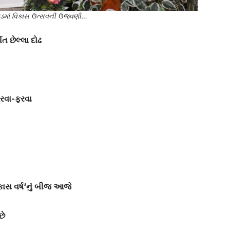
ાડમાં વિકાસ ઉત્સવની ઉજવણી…
ત છેલ્લા દોઢ
 હરવા-ફરવા
કાસ વર્ષ
‘
નું બીજ આજે
છે