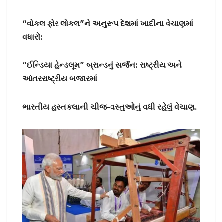
“વોકલ ફોર લોકલ”ને અનુરૂપ દેશમાં ખાદીના વેચાણમાં
વધારો:
“ઈન્ડિયા હેન્ડલૂમ” બ્રાન્ડનું સર્જન: રાષ્ટ્રીય અને
આંતરરાષ્ટ્રીય બજારમાં
ભારતીય હસ્તકલાની ચીજ-વસ્તુઓનું વધી રહેલું વેચાણ.