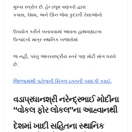
મુખ્ય સ્ત્રોત છે. હેન્ડલૂમ વણકરો દ્વારા
કપાસ, રેશમ, અને ઊન જેવા કુદરતી રેસાઓનો
ઉપયોગ કરીને બનાવવામાં આવતા હાથવણાટના
ઉત્પાદનો માત્ર સ્થાનિક બજારોમાં
જ નહીં, પરંતુ આંતરરાષ્ટ્રીય સ્તરે પણ મોટી માંગ ધરાવે
છે.
જિલ્લામાંથી પટોળાની સિંગલ ઇક્તની પસંદગી કરાઈ.
વડાપ્રધાનશ્રી નરેન્દ્રભાઈ મોદીના
“વોકલ ફોર લોકલ”ના આહ્વાનથી
દેશમાં ખાદી સહિતના સ્થાનિક