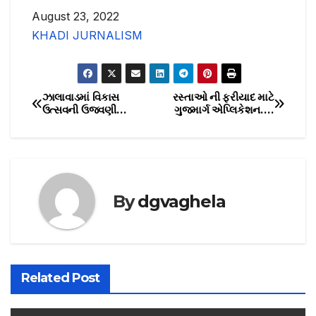
Date
August 23, 2022
In relation to
KHADI JURNALISM
ઝાલાવાડમાં વિકાસ
રસ્તાઓ ની ફરીયાદ માટે
P
ઉત્સવની ઉજવણી…
ગુજમાર્ગ એપ્લિકેશન….
o
s
t
By
dgvaghela
n
a
v
Related Post
i