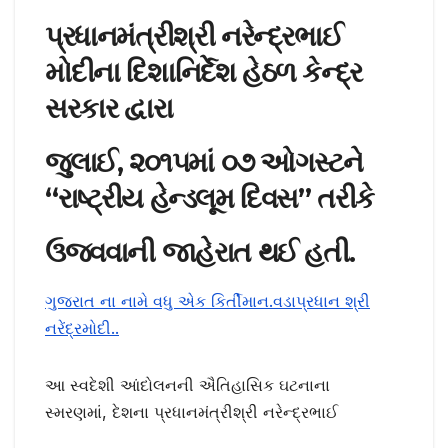
પ્રધાનમંત્રીશ્રી નરેન્દ્રભાઈ
મોદીના દિશાનિર્દેશ હેઠળ કેન્દ્ર
સરકાર દ્વારા
જુલાઈ, ૨૦૧૫માં ૦૭ ઓગસ્ટને
“રાષ્ટ્રીય હેન્ડલૂમ દિવસ” તરીકે
ઉજવવાની જાહેરાત થઈ હતી.
ગુજરાત ના નામે વધુ એક કિર્તીમાન.વડાપ્રધાન શ્રી
નરેંદ્રમોદી..
આ સ્વદેશી આંદોલનની ઐતિહાસિક ઘટનાના
સ્મરણમાં, દેશના પ્રધાનમંત્રીશ્રી નરેન્દ્રભાઈ