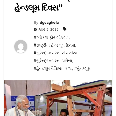
હેન્ડલૂમ દિવસ”
By
dgvaghela
AUG 5, 2025
#"વોકલ ફોર લોકલ"
,
#રાષ્ટ્રીય હેન્ડલૂમ દિવસ
,
#સુરેન્દ્રનગરનાં ટાંગલીયા
,
#સુરેન્દ્રનગરનાં પટોળા
,
#હેન્ડલૂમ વૈવિધ્ય: કળા
,
#હેન્ડલૂમ..