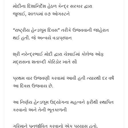
મોદીના દિશાનિર્દેશ હેઠળ કેન્દ્ર સરકાર દ્વારા
જુલાઈ, ૨૦૧૫માં ૦૭ ઓગસ્ટને
“રાષ્ટ્રીય હેન્ડલૂમ દિવસ” તરીકે ઉજવવાની જાહેરાત
થઈ હતી. જે અન્વયે વડાપ્રધાન
શ્રી નરેન્દ્રભાઈ મોદી દ્વારા ચેન્નાઈમાં કોલેજ ઓફ
મદ્રાસના શતાબ્દી કોરિડોર ખાતે સૌ
પ્રથમ વાર ઉજવણી કરવામાં આવી હતી ત્યારથી દર વર્ષે
આ દિવસ ઉજવાય છે.
આ નિર્ણય હેન્ડલૂમ ઉદ્યોગના મહત્વને ફરીથી સ્થાપિત
કરવાનો અને તેની ભૂતકાળની
ગરિમાને પુનર્જીવિત કરવાનો એક પ્રયાસ હતો.