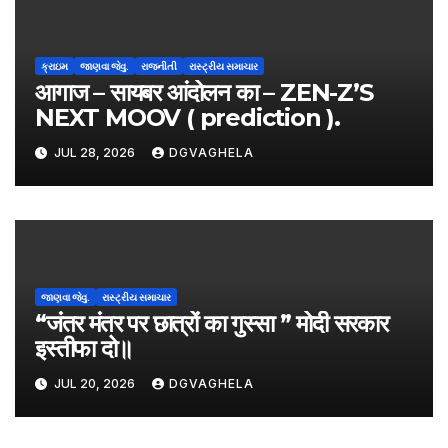
g
a
ક્રાઇમ
જાણવા જેવુ.
રાજનીતી
રાસ્ટ્રીય સમાચાર
आगाज – सायबर आंदोलन का – ZEN-Z’S
t
NEXT MOOV ( prediction ).
i
JUL 28, 2026
DGVAGHELA
o
n
જાણવા જેવુ.
રાસ્ટ્રીય સમાચાર
“जंतर मंतर पर छात्रों का गुस्सा ” मोदी सरकार
इस्तीफा दो॥
JUL 20, 2026
DGVAGHELA