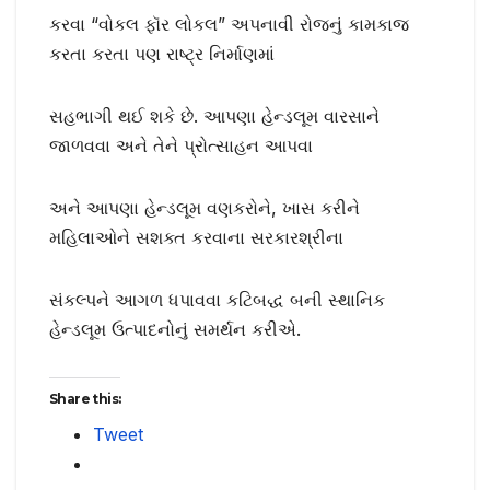
કરવા “વોકલ ફૉર લોકલ” અપનાવી રોજનું કામકાજ
કરતા કરતા પણ રાષ્ટ્ર નિર્માણમાં
સહભાગી થઈ શકે છે. આપણા હેન્ડલૂમ વારસાને
જાળવવા અને તેને પ્રોત્સાહન આપવા
અને આપણા હેન્ડલૂમ વણકરોને, ખાસ કરીને
મહિલાઓને સશક્ત કરવાના સરકારશ્રીના
સંકલ્પને આગળ ધપાવવા કટિબદ્ધ બની સ્થાનિક
હેન્ડલૂમ ઉત્પાદનોનું સમર્થન કરીએ.
Share this:
Tweet