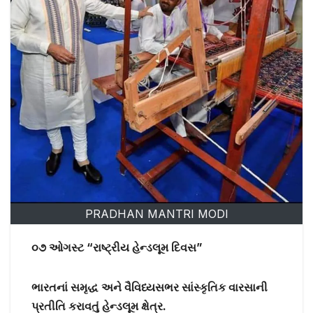
PRADHAN MANTRI MODI
૦૭ ઓગસ્ટ “રાષ્ટ્રીય હેન્ડલૂમ દિવસ”
ભારતનાં સમૃદ્ધ અને વૈવિધ્યસભર સાંસ્કૃતિક વારસાની
પ્રતીતિ કરાવતું હેન્ડલૂમ ક્ષેત્ર.