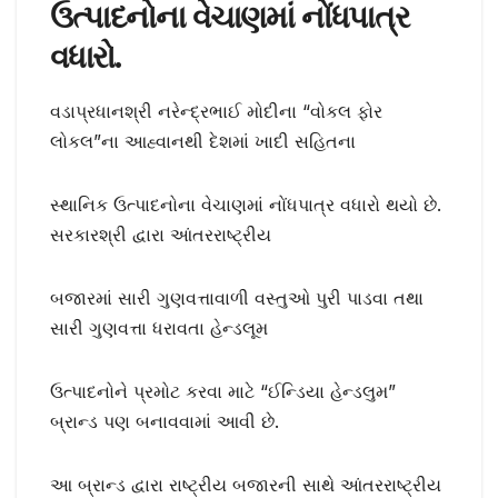
ઉત્પાદનોના વેચાણમાં નોંધપાત્ર
વધારો.
વડાપ્રધાનશ્રી નરેન્દ્રભાઈ મોદીના “વોકલ ફોર
લોકલ”ના આહ્વાનથી દેશમાં ખાદી સહિતના
સ્થાનિક ઉત્પાદનોના વેચાણમાં નોંધપાત્ર વધારો થયો છે.
સરકારશ્રી દ્વારા આંતરરાષ્ટ્રીય
બજારમાં સારી ગુણવત્તાવાળી વસ્તુઓ પુરી પાડવા તથા
સારી ગુણવત્તા ધરાવતા હેન્ડલૂમ
ઉત્પાદનોને પ્રમોટ કરવા માટે “ઈન્ડિયા હેન્ડલુમ”
બ્રાન્ડ પણ બનાવવામાં આવી છે.
આ બ્રાન્ડ દ્વારા રાષ્ટ્રીય બજારની સાથે આંતરરાષ્ટ્રીય