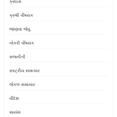
ક્રાઇમ
ક્રુષી વીષયક
જાણવા જેવુ.
નોકરી વીષયક
રાજનીતી
રાસ્ટ્રીય સમાચાર
લોકલ સમાચાર
વીદેશ
સાયંસ