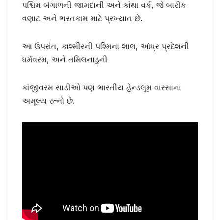
પશ્ચિમ બંગાળની જામદાની અને કાંથા વર્ક, જે બારીક
વણાટ અને ભરતકામ માટે પ્રખ્યાત છે.
આ ઉપરાંત, કાશ્મીરની પશ્મિના શાલ, આંધ્ર પ્રદેશની
ધર્મવરમ, અને તમિલનાડુની
કાંજીવરમ સાડીઓ પણ ભારતીય હેન્ડલૂમ વારસાના
અમૂલ્ય રત્નો છે.