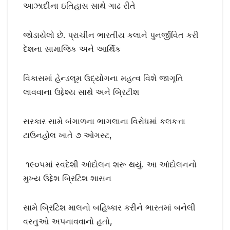
આઝાદીના ઇતિહાસ સાથે ગાઢ રીતે
જોડાયેલો છે. પ્રાચીન ભારતીય કલાને પુનર્જીવિત કરી
દેશના સામાજિક અને આર્થિક
વિકાસમાં હેન્ડલૂમ ઉદ્યોગના મહત્વ વિશે જાગૃતિ
લાવવાના ઉદ્દેશ્ય સાથે અને બ્રિટીશ
સરકાર સામે બંગાળના ભાગલાના વિરોધમાં કલકત્તા
ટાઉનહોલ ખાતે ૭ ઓગસ્ટ,
૧૯૦૫માં સ્વદેશી આંદોલન શરૂ થયું. આ આંદોલનનો
મુખ્ય ઉદ્દેશ બ્રિટિશ શાસન
સામે બ્રિટિશ માલનો બહિષ્કાર કરીને ભારતમાં બનેલી
વસ્તુઓ અપનાવવાનો હતો,