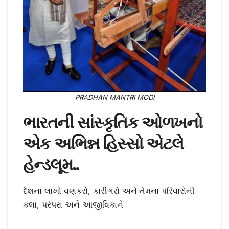
PRADHAN MANTRI MODI
ભારતની સાંસ્કૃતિક ઓળખનો
એક અભિન્ન હિસ્સો એટલે
હેન્ડલૂમ..
દેશના લાખો વણકરો, કારીગરો અને તેમના પરિવારોની
કલા, પરંપરા અને આજીવિકાને