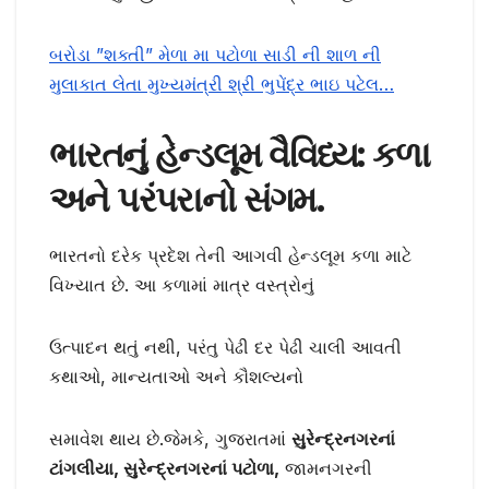
બરોડા ”શક્તી” મેળા મા પટોળા સાડી ની શાળ ની
મુલાકાત લેતા મુખ્યમંત્રી શ્રી ભુપેંદ્ર ભાઇ પટેલ…
ભારતનું હેન્ડલૂમ વૈવિધ્ય: કળા
અને પરંપરાનો સંગમ.
ભારતનો દરેક પ્રદેશ તેની આગવી હેન્ડલૂમ કળા માટે
વિખ્યાત છે. આ કળામાં માત્ર વસ્ત્રોનું
ઉત્પાદન થતું નથી, પરંતુ પેઢી દર પેઢી ચાલી આવતી
કથાઓ, માન્યતાઓ અને કૌશલ્યનો
સમાવેશ થાય છે.જેમકે, ગુજરાતમાં
સુરેન્દ્રનગરનાં
ટાંગલીયા, સુરેન્દ્રનગરનાં પટોળા,
જામનગરની