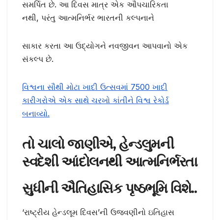
સમર્પિત છે. આ દિવસ માત્ર એક ઔપચારિકતા
નથી, પરંતુ આત્મનિર્ભર ભારતની કલ્પનાને
સાકાર કરતા આ ઉદ્યોગને નવજીવન આપવાનો એક
સંકલ્પ છે.
વિશ્વના સૌથી મોટા ખાદી ઉત્સવમાં 7500 ખાદી
કારીગરોએ એક સાથે ચરખો કાંતીને વિશ્વ રેકોર્ડ
બનાવ્યો.
તો ચાલો જાણીએ
,
હેન્ડલુમની
સ્વદેશી આંદોલનથી આત્મનિર્ભરતા
સુધીની ઐતિહાસિક પૃષ્ઠભૂમિ વિશે..
‘રાષ્ટ્રીય હેન્ડલૂમ દિવસ’ની ઉજવણીનો ઇતિહાસ