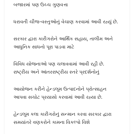
બજારમાં પણ ઉચ્ચ ગુણવત્તા
ધરાવતી ચીજ-વસ્તુઓનું વેચાણ કરવામાં આવી રહ્યું છે.
સરકાર દ્વારા કારીગરોને આર્થિક સહાય, તાલીમ અને
આધુનિક સાધનો પૂરા પાડવા માટે
વિવિધ યોજનાઓ પણ ચલાવવામાં આવી રહી છે.
રાષ્ટ્રીય અને આંતરરાષ્ટ્રીય સ્તરે પ્રદર્શનોનું
આયોજન કરીને હેન્ડલૂમ ઉત્પાદનોને પ્રોત્સાહન
આપવા સચોટ પ્રયાસો કરવામાં આવી રહ્યા છે.
હેન્ડલૂમ કલા કારીગરોનું સન્માન કરવા સરકાર દ્વારા
સમયાંતરે વણકરોને કામના વિકલ્પો વિશે