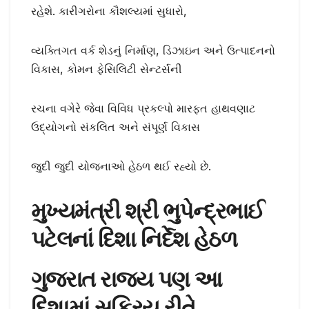
રહેશે. કારીગરોના કૌશલ્યમાં સુધારો,
વ્યક્તિગત વર્ક શેડનું નિર્માણ, ડિઝાઇન અને ઉત્પાદનનો
વિકાસ, કોમન ફેસિલિટી સેન્ટર્સની
રચના વગેરે જેવા વિવિધ પ્રકલ્પો મારફત હાથવણાટ
ઉદ્યોગનો સંકલિત અને સંપૂર્ણ વિકાસ
જુદી જુદી યોજનાઓ હેઠળ થઈ રહ્યો છે.
મુખ્યમંત્રી શ્રી ભુપેન્દ્રભાઈ
પટેલનાં દિશા નિર્દેશ હેઠળ
ગુજરાત રાજ્ય પણ આ
દિશામાં સક્રિય રીતે