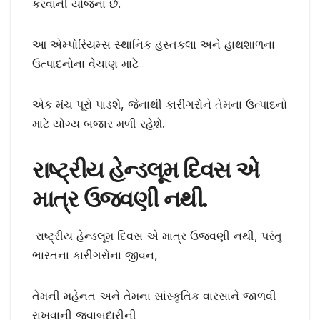
કરવાની યોજના છે.
આ એમ્પોરિયમ્સ સ્થાનિક હસ્તકલા અને હાથશાળના
ઉત્પાદનોના વેચાણ માટે
એક મંચ પૂરો પાડશે, જેનાથી કારીગરોને તેમના ઉત્પાદનો
માટે યોગ્ય બજાર મળી રહેશે.
રાષ્ટ્રીય હેન્ડલૂમ દિવસ એ
માત્ર ઉજવણી નથી.
રાષ્ટ્રીય હેન્ડલૂમ દિવસ એ માત્ર ઉજવણી નથી, પરંતુ
ભારતના કારીગરોના જીવન,
તેમની મહેનત અને તેમના સાંસ્કૃતિક વારસાને જાળવી
રાખવાની જવાબદારીની