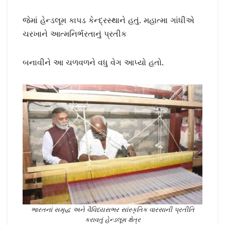
જેમાં હેન્ડલૂમ કાપડ કેન્દ્રસ્થાને હતું. મહાત્મા ગાંધીએ
ચરખાને આત્મનિર્ભરતાનું પ્રતીક
બનાવીને આ ચળવળને વધુ વેગ આપ્યો હતો.
ભારતનાં સમૃદ્ધ અને વૈવિધ્યસભર સાંસ્કૃતિક વારસાની પ્રતીતિ
કરાવતું હેન્ડલૂમ ક્ષેત્ર