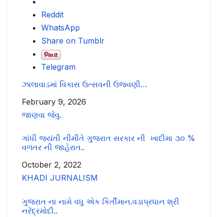
Reddit
WhatsApp
Share on Tumblr
Telegram
ઝાલાવાડમાં વિકાસ ઉત્સવની ઉજવણી…
Date
February 9, 2026
In relation to
જાણવા જેવુ.
ગાંધી જયંતી નીમીતે ગુજરાત સરકાર ની ખાદીમા ૩૦ %
વળતર ની જાહેરાત..
Date
October 2, 2022
In relation to
KHADI JURNALISM
ગુજરાત ના નામે વધુ એક કિર્તીમાન.વડાપ્રધાન શ્રી
નરેંદ્રમોદી..