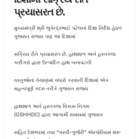
પ્રયાસરત છે.
મુખ્યમંત્રી શ્રી ભુપેન્દ્રભાઈ પટેલનાં દિશા નિર્દેશ હેઠળ
ગુજરાત રાજ્ય પણ આ દિશામાં
સક્રિય રીતે પ્રયાસરત છે. હાથશાળ અને હસ્તકલા
કારીગરો દ્વારા ઉત્પાદિત હાથ બનાવટની
વસ્તુઓના વેચાણમાં વધારો કરવાની દિશામાં એક
મહત્વપૂર્ણ કદમ તરીકે ગુજરાત રાજ્ય
હાથશાળ અને હસ્તકલા વિકાસ નિગમ
(GSHHDC) દ્વારા આગામી સમયમાં ગુજરાત
સહિત દેશભરમાં નવા “ગરવી-ગુર્જરી” એમ્પોરિયમ શરૂ