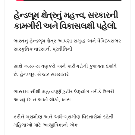
હેન્ડલૂમ ક્ષેત્રનું મહત્ત્વ
,
સરકારની
કામગીરી અને વિકાસલક્ષી પહેલો.
ભારતનું હેન્ડલૂમ ક્ષેત્ર આપણા સમૃદ્ધ અને વૈવિધ્યસભર
સાંસ્કૃતિક વારસાની પ્રતીતિની
સાથે અસંખ્ય વણકરો અને કારીગરોની કુશળતા દર્શાવે
છે. હેન્ડલૂમ સેક્ટર સમયાંતરે
ભારતમાં સૌથી મહત્વપૂર્ણ કુટીર ઉદ્યોગ તરીકે ઉભરી
આવ્યું છે. તે લાખો લોકો, ખાસ
કરીને ગ્રામીણ અને અર્ધ-ગ્રામીણ વિસ્તારોમાં રહેતી
મહિલાઓ માટે આજીવિકાનો એક