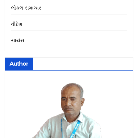
લોકલ સમાચાર
વીદેશ
સાયંસ
Author