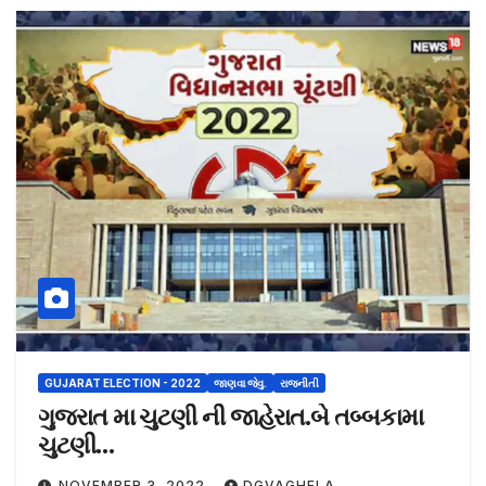
GUJARAT ELECTION - 2022
જાણવા જેવુ.
રાજનીતી
ગુજરાત મા ચુટણી ની જાહેરાત.બે તબ્બકામા
ચુટણી…
NOVEMBER 3, 2022
DGVAGHELA