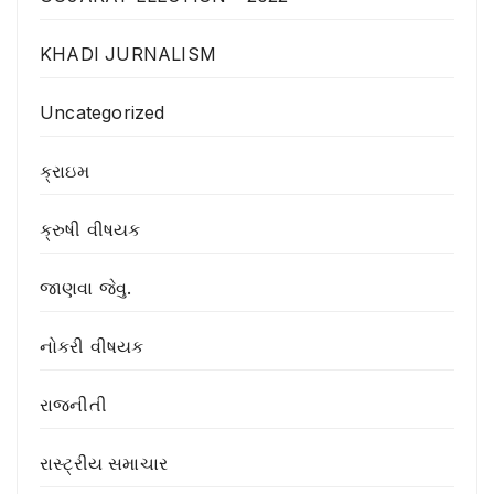
KHADI JURNALISM
Uncategorized
ક્રાઇમ
ક્રુષી વીષયક
જાણવા જેવુ.
નોકરી વીષયક
રાજનીતી
રાસ્ટ્રીય સમાચાર