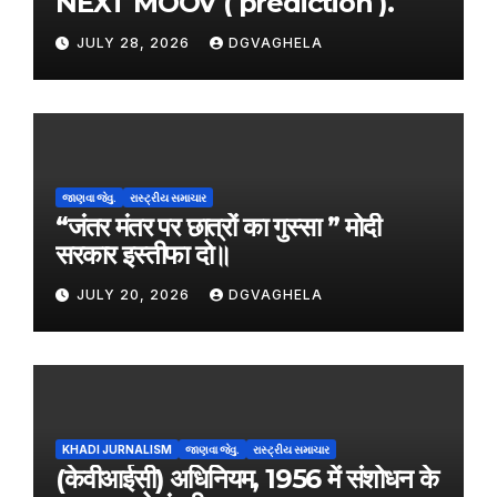
NEXT MOOV ( prediction ).
JULY 28, 2026
DGVAGHELA
જાણવા જેવુ.
રાસ્ટ્રીય સમાચાર
“जंतर मंतर पर छात्रों का गुस्सा ” मोदी
सरकार इस्तीफा दो॥
JULY 20, 2026
DGVAGHELA
KHADI JURNALISM
જાણવા જેવુ.
રાસ્ટ્રીય સમાચાર
(केवीआईसी) अधिनियम, 1956 में संशोधन के