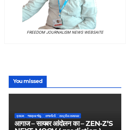
FREEDOM JOURNALISM NEWS WEBSAITE
You missed
ક્રાઇમ
જાણવા જેવુ.
રાજનીતી
રાસ્ટ્રીય સમાચાર
आगाज – सायबर आंदोलन का – ZEN-Z’S