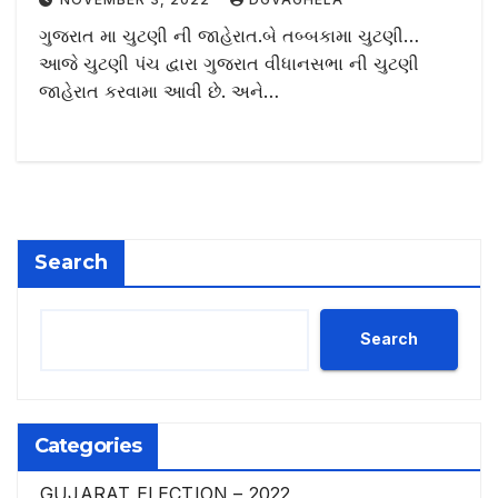
ગુજરાત મા ચુટણી ની જાહેરાત.બે તબ્બકામા ચુટણી…
આજે ચુટણી પંચ દ્વારા ગુજરાત વીધાનસભા ની ચુટણી
જાહેરાત કરવામા આવી છે. અને…
Search
Search
Categories
GUJARAT ELECTION – 2022