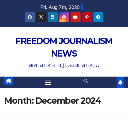
S
Fri. Aug 7th, 2026
k
i
p
t
FREEDOM JOURNALISM
o
NEWS
c
o
સારા સમાચાર નહી..સાચા સમાચાર.
n
t
e
n
Month:
December 2024
t