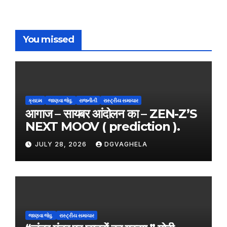
You missed
ક્રાઇમ
જાણવા જેવુ.
રાજનીતી
રાસ્ટ્રીય સમાચાર
आगाज – सायबर आंदोलन का – ZEN-Z’S
NEXT MOOV ( prediction ).
JULY 28, 2026
DGVAGHELA
જાણવા જેવુ.
રાસ્ટ્રીય સમાચાર