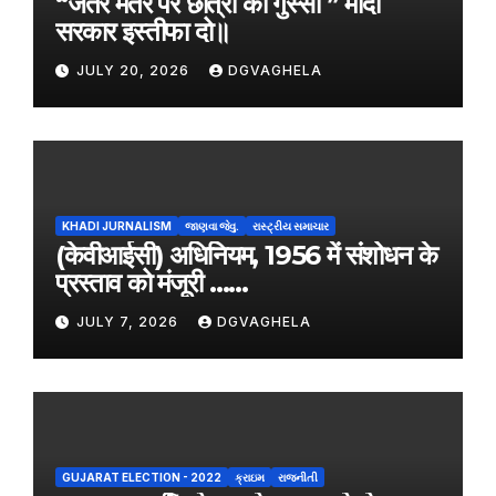
“जंतर मंतर पर छात्रों का गुस्सा ” मोदी
सरकार इस्तीफा दो॥
JULY 20, 2026
DGVAGHELA
KHADI JURNALISM
જાણવા જેવુ.
રાસ્ટ્રીય સમાચાર
(केवीआईसी) अधिनियम, 1956 में संशोधन के
प्रस्ताव को मंजूरी ……
JULY 7, 2026
DGVAGHELA
GUJARAT ELECTION - 2022
ક્રાઇમ
રાજનીતી