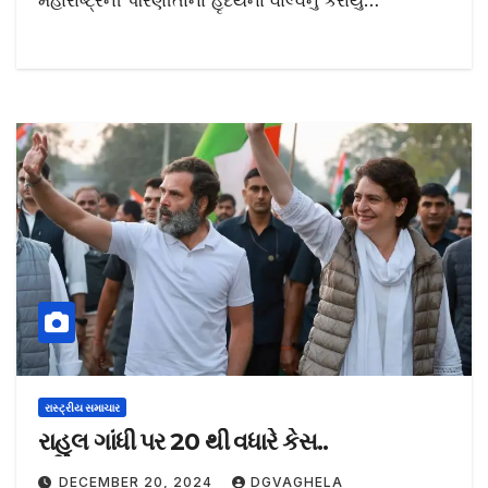
મહારાષ્ટ્રની પરિણીતાનાં હૃદયનાં વાલ્વનું કરાયું…
રાસ્ટ્રીય સમાચાર
રાહુલ ગાંધી પર 20 થી વધારે કેસ..
DECEMBER 20, 2024
DGVAGHELA