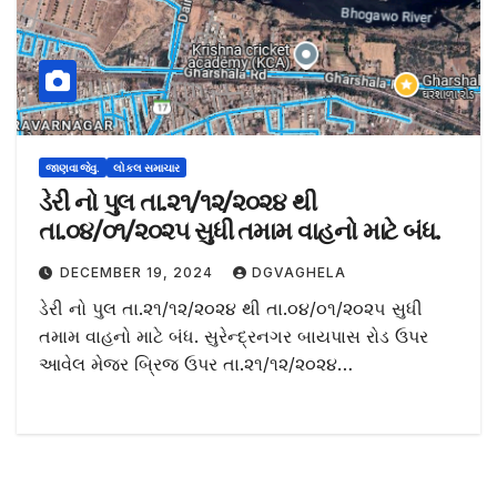
જાણવા જેવુ.
લોકલ સમાચાર
ડેરી નો પુલ તા.૨૧/૧૨/૨૦૨૪ થી
તા.૦૪/૦૧/૨૦૨૫ સુધી તમામ વાહનો માટે બંધ.
DECEMBER 19, 2024
DGVAGHELA
ડેરી નો પુલ તા.૨૧/૧૨/૨૦૨૪ થી તા.૦૪/૦૧/૨૦૨૫ સુધી
તમામ વાહનો માટે બંધ. સુરેન્દ્રનગર બાયપાસ રોડ ઉપર
આવેલ મેજર બ્રિજ ઉપર તા.૨૧/૧૨/૨૦૨૪…