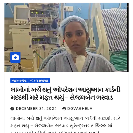
જાણવા જેવુ.
લોકલ સમાચાર
લાખોનાં ખર્ચે થતું ઓપરેશન આયુષ્માન કાર્ડની
મદદથી મારે મફત થયું – સેજલબેન ભરવાડ
DECEMBER 31, 2024
DGVAGHELA
લાખોનાં ખર્ચે થતું ઓપરેશન આયુષ્માન કાર્ડની મદદથી મારે
મફત થયું – સેજલબેન ભરવાડ સુરેન્દ્રનગર જિલ્લામાં