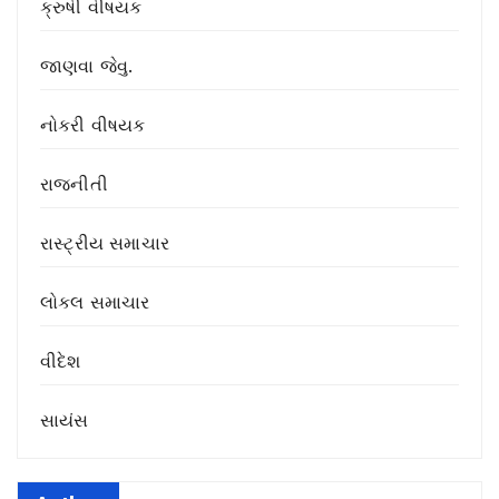
ક્રુષી વીષયક
જાણવા જેવુ.
નોકરી વીષયક
રાજનીતી
રાસ્ટ્રીય સમાચાર
લોકલ સમાચાર
વીદેશ
સાયંસ