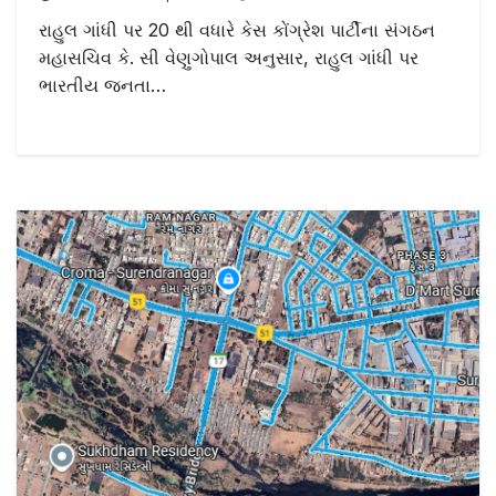
રાહુલ ગાંધી પર 20 થી વધારે કેસ કોંગ્રેશ પાર્ટીના સંગઠન
મહાસચિવ કે. સી વેણુગોપાલ અનુસાર, રાહુલ ગાંધી પર
ભારતીય જનતા…