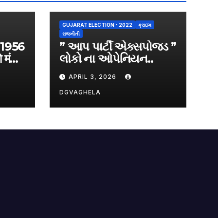
GUJARAT ELECTION - 2022
ક્રાઇમ
રાજનીતી
, 1956
” આપ પાર્ટી એક્સપોજડ ”
 मंजूरी
લોકો ના ઓપેનિયન..
APRIL 3, 2026
DGVAGHELA