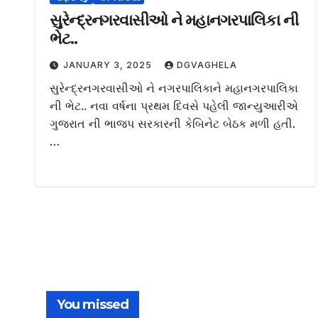
સુરેન્દ્રનગરવાસીઓ ને મહાનગરપાલિકા ની
ભેટ..
JANUARY 3, 2025
DGVAGHELA
સુરેન્દ્રનગરવાસીઓ ને નગરપાલિકાને મહાનગરપાલિકા
ની ભેટ.. નવા વર્ષના પ્રથમ દિવસે પહેલી જાન્યુઆરીએ
ગુજરાત ની ભાજપ સરકારની કેબિનેટ બેઠક મળી હતી.
…
You missed