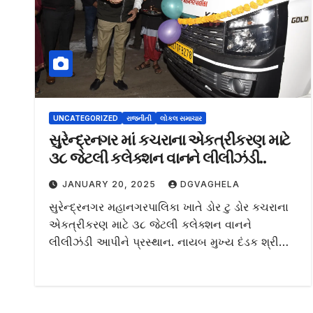
UNCATEGORIZED
રાજનીતી
લોકલ સમાચાર
સુરેન્દ્રનગર માં કચરાના એકત્રીકરણ માટે
૩૮ જેટલી કલેક્શન વાનને લીલીઝંડી..
JANUARY 20, 2025
DGVAGHELA
સુરેન્દ્રનગર મહાનગરપાલિકા ખાતે ડોર ટુ ડોર કચરાના
એકત્રીકરણ માટે ૩૮ જેટલી કલેક્શન વાનને
લીલીઝંડી આપીને પ્રસ્થાન. નાયબ મુખ્ય દંડક શ્રી…