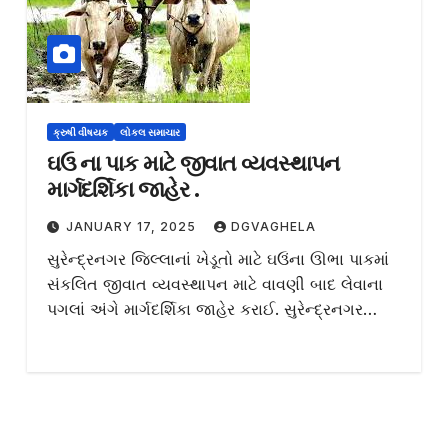
ક્રુષી વીષયક
લોકલ સમાચાર
ઘઉ ના પાક માટે જીવાત વ્યવસ્થાપન
માર્ગદર્શિકા જાહેર .
JANUARY 17, 2025
DGVAGHELA
સુરેન્દ્રનગર જિલ્લાનાં ખેડૂતો માટે ઘઉંના ઊભા પાકમાં
સંકલિત જીવાત વ્યવસ્થાપન માટે વાવણી બાદ લેવાના
પગલાં અંગે માર્ગદર્શિકા જાહેર કરાઈ. સુરેન્દ્રનગર…