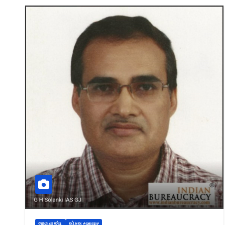
જાણવા જેવુ.
લોકલ સમાચાર