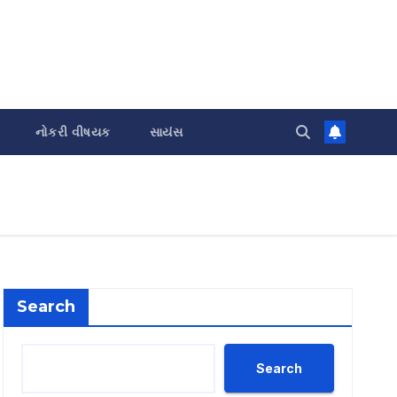
નોકરી વીષયક
સાયંસ
Search
Search