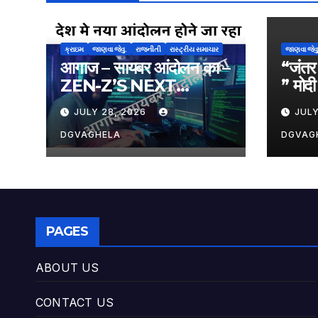
ક્રાઇમ
જાણવા જેવુ.
રાજનીતી
રાસ્ટ્રીય સમાચાર
જાણવા જેવુ
आगाज – सायबर आंदोलन का –
“जंतर 
ZEN-Z’S NEXT
” मोद
MOOV ( prediction ).
JULY 28, 2026
JULY
DGVAGHELA
DGVAG
PAGES
ABOUT US
CONTACT US