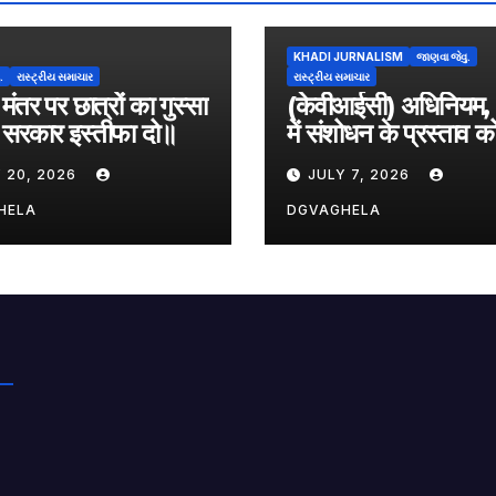
KHADI JURNALISM
જાણવા જેવુ.
.
રાસ્ટ્રીય સમાચાર
રાસ્ટ્રીય સમાચાર
मंतर पर छात्रों का गुस्सा
(केवीआईसी) अधिनियम
ी सरकार इस्तीफा दो॥
में संशोधन के प्रस्ताव को
……
 20, 2026
JULY 7, 2026
HELA
DGVAGHELA