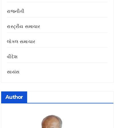
રાજનીતી
રાસ્ટ્રીય સમાચાર
લોકલ સમાચાર
વીદેશ
સાયંસ
Author