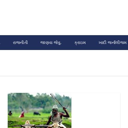
શ
રાજનીતી
જાણવા જેવુ.
ક્રાઇમ
ખાદી જર્નાલીજમ