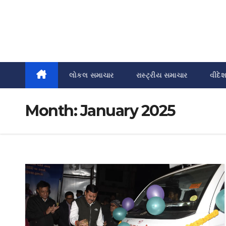
લોકલ સમાચાર
રાસ્ટ્રીય સમાચાર
વીદે
Month:
January 2025