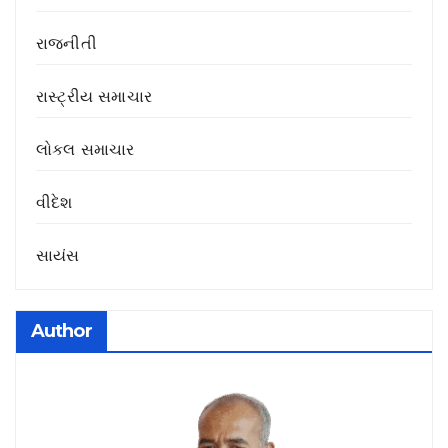
રાજનીતી
રાસ્ટ્રીય સમાચાર
લોકલ સમાચાર
વીદેશ
સાયંસ
Author