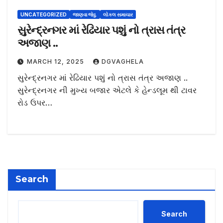
UNCATEGORIZED
જાણવા જેવુ.
લોકલ સમાચાર
સુરેન્દ્રનગર માં રેઢિયાર પશું નો ત્રાસ તંત્ર
અજાણ ..
MARCH 12, 2025
DGVAGHELA
સુરેન્દ્રનગર માં રેઢિયાર પશું નો ત્રાસ તંત્ર અજાણ ..
સુરેન્દ્રનગર ની મુખ્ય બજાર એટલે કે હેન્ડલૂમ થી ટાવર
રોડ ઉપર…
Search
Search