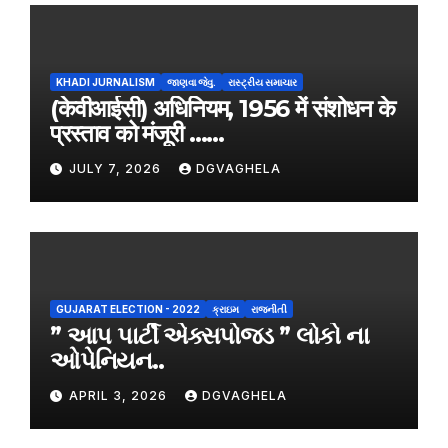
KHADI JURNALISM
જાણવા જેવુ.
રાસ્ટ્રીય સમાચાર
(केवीआईसी) अधिनियम, 1956 में संशोधन के
प्रस्ताव को मंजूरी ……
JULY 7, 2026
DGVAGHELA
GUJARAT ELECTION - 2022
ક્રાઇમ
રાજનીતી
” આપ પાર્ટી એક્સપોજડ ” લોકો ના
ઓપેનિયન..
APRIL 3, 2026
DGVAGHELA