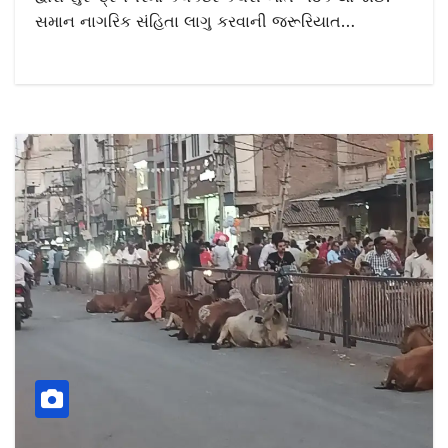
સમાન નાગરિક સંહિતા લાગુ કરવાની જરૂરિયાત…