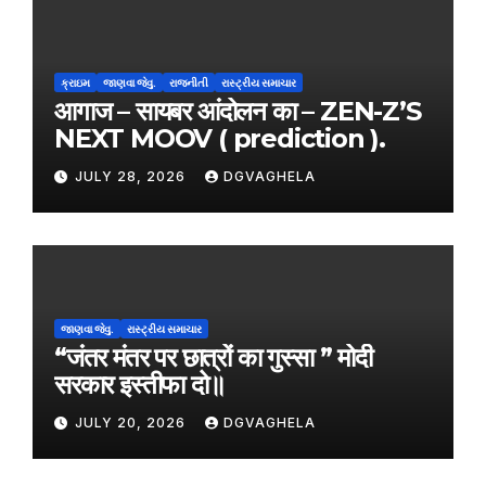
ક્રાઇમ
જાણવા જેવુ.
રાજનીતી
રાસ્ટ્રીય સમાચાર
आगाज – सायबर आंदोलन का – ZEN-Z’S
NEXT MOOV ( prediction ).
JULY 28, 2026
DGVAGHELA
જાણવા જેવુ.
રાસ્ટ્રીય સમાચાર
“जंतर मंतर पर छात्रों का गुस्सा ” मोदी
सरकार इस्तीफा दो॥
JULY 20, 2026
DGVAGHELA