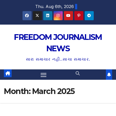
S
Thu. Aug 6th, 2026
k
i
p
t
FREEDOM JOURNALISM
o
NEWS
c
o
સારા સમાચાર નહી..સાચા સમાચાર.
n
t
e
n
Month:
March 2025
t