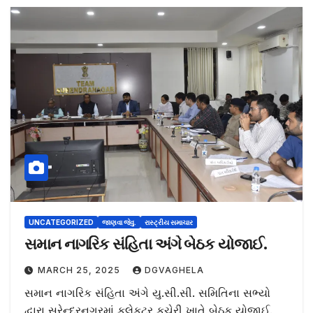
UNCATEGORIZED
જાણવા જેવુ.
રાસ્ટ્રીય સમાચાર
સમાન નાગરિક સંહિતા અંગે બેઠક યોજાઈ.
MARCH 25, 2025
DGVAGHELA
સમાન નાગરિક સંહિતા અંગે યુ.સી.સી. સમિતિના સભ્યો
દ્વારા સુરેન્દ્રનગરમાં કલેકટર કચેરી ખાતે બેઠક યોજાઈ.