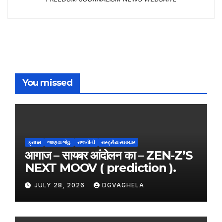
You missed
ક્રાઇમ
જાણવા જેવુ.
રાજનીતી
રાસ્ટ્રીય સમાચાર
आगाज – सायबर आंदोलन का – ZEN-Z’S
NEXT MOOV ( prediction ).
JULY 28, 2026
DGVAGHELA