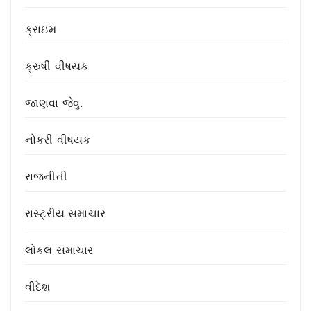
ક્રાઇમ
ક્રુષી વીષયક
જાણવા જેવુ.
નોકરી વીષયક
રાજનીતી
રાસ્ટ્રીય સમાચાર
લોકલ સમાચાર
વીદેશ