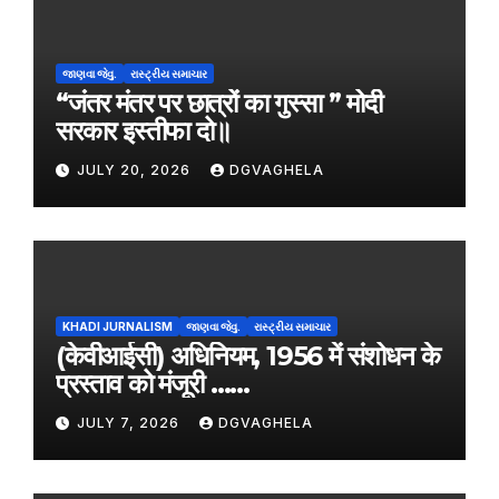
જાણવા જેવુ.
રાસ્ટ્રીય સમાચાર
“जंतर मंतर पर छात्रों का गुस्सा ” मोदी
सरकार इस्तीफा दो॥
JULY 20, 2026
DGVAGHELA
KHADI JURNALISM
જાણવા જેવુ.
રાસ્ટ્રીય સમાચાર
(केवीआईसी) अधिनियम, 1956 में संशोधन के
प्रस्ताव को मंजूरी ……
JULY 7, 2026
DGVAGHELA