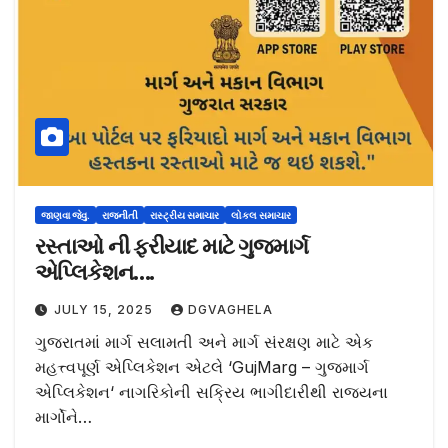
જાણવા જેવુ.
રાજનીતી
રાસ્ટ્રીય સમાચાર
લોકલ સમાચાર
રસ્તાઓ ની ફરીયાદ માટે ગુજમાર્ગ
એપ્લિકેશન….
JULY 15, 2025
DGVAGHELA
ગુજરાતમાં માર્ગ સલામતી અને માર્ગ સંરક્ષણ માટે એક
મહત્ત્વપૂર્ણ એપ્લિકેશન એટલે ‘GujMarg – ગુજમાર્ગ
એપ્લિકેશન‘ નાગરિકોની સક્રિય ભાગીદારીથી રાજ્યના
માર્ગોને…