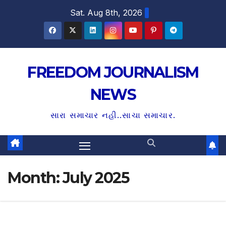
S
Sat. Aug 8th, 2026
k
i
p
t
FREEDOM JOURNALISM
o
NEWS
c
o
સારા સમાચાર નહી..સાચા સમાચાર.
n
t
e
n
Month:
July 2025
t