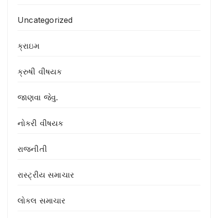
Uncategorized
ક્રાઇમ
ક્રુષી વીષયક
જાણવા જેવુ.
નોકરી વીષયક
રાજનીતી
રાસ્ટ્રીય સમાચાર
લોકલ સમાચાર