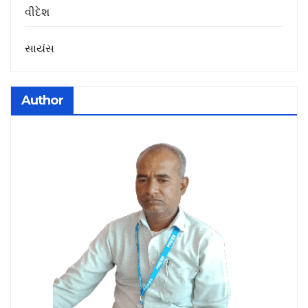
વીદેશ
સાયંસ
Author