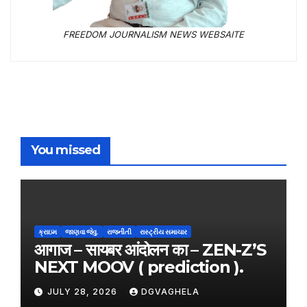
FREEDOM JOURNALISM NEWS WEBSAITE
You missed
ક્રાઇમ
જાણવા જેવુ.
રાજનીતી
રાસ્ટ્રીય સમાચાર
आगाज – सायबर आंदोलन का – ZEN-Z’S
NEXT MOOV ( prediction ).
JULY 28, 2026
DGVAGHELA