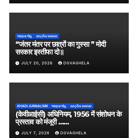
જાણવા જેવુ.
રાસ્ટ્રીય સમાચાર
“जंतर मंतर पर छात्रों का गुस्सा ” मोदी
सरकार इस्तीफा दो॥
JULY 20, 2026
DGVAGHELA
KHADI JURNALISM
જાણવા જેવુ.
રાસ્ટ્રીય સમાચાર
(केवीआईसी) अधिनियम, 1956 में संशोधन के
प्रस्ताव को मंजूरी ……
JULY 7, 2026
DGVAGHELA