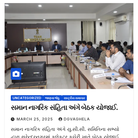
UNCATEGORIZED
જાણવા જેવુ.
રાસ્ટ્રીય સમાચાર
સમાન નાગરિક સંહિતા અંગે બેઠક યોજાઈ.
MARCH 25, 2025
DGVAGHELA
સમાન નાગરિક સંહિતા અંગે યુ.સી.સી. સમિતિના સભ્યો
દ્વારા સુરેન્દ્રનગરમાં કલેકટર કચેરી ખાતે બેઠક યોજાઈ.