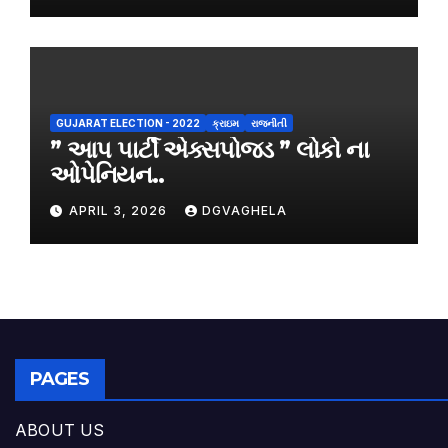
GUJARAT ELECTION - 2022
ક્રાઇમ
રાજનીતી
” આપ પાર્ટી એક્સપોજડ ” લોકો ના
ઓપેનિયન..
APRIL 3, 2026
DGVAGHELA
PAGES
ABOUT US