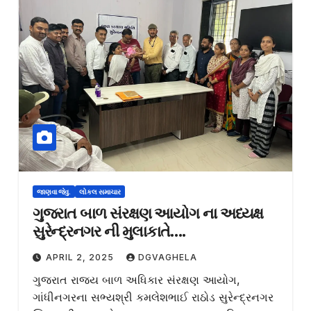
જાણવા જેવુ.
લોકલ સમાચાર
ગુજરાત બાળ સંરક્ષણ આયોગ ના અધ્યક્ષ
સુરેન્દ્રનગર ની મુલાકાતે….
APRIL 2, 2025
DGVAGHELA
ગુજરાત રાજ્ય બાળ અધિકાર સંરક્ષણ આયોગ,
ગાંધીનગરના સભ્યશ્રી કમલેશભાઈ રાઠોડ સુરેન્દ્રનગર