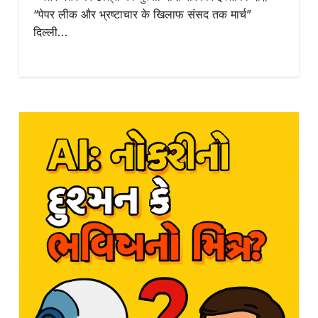
“पेपर लीक और भ्रष्टाचार के खिलाफ संसद तक मार्च”
दिल्ली…