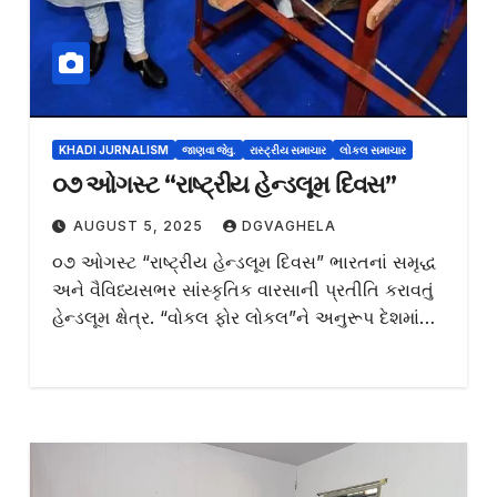
KHADI JURNALISM
જાણવા જેવુ.
રાસ્ટ્રીય સમાચાર
લોકલ સમાચાર
૦૭ ઓગસ્ટ “રાષ્ટ્રીય હેન્ડલૂમ દિવસ”
AUGUST 5, 2025
DGVAGHELA
૦૭ ઓગસ્ટ “રાષ્ટ્રીય હેન્ડલૂમ દિવસ” ભારતનાં સમૃદ્ધ
અને વૈવિધ્યસભર સાંસ્કૃતિક વારસાની પ્રતીતિ કરાવતું
હેન્ડલૂમ ક્ષેત્ર. “વોકલ ફોર લોકલ”ને અનુરૂપ દેશમાં…