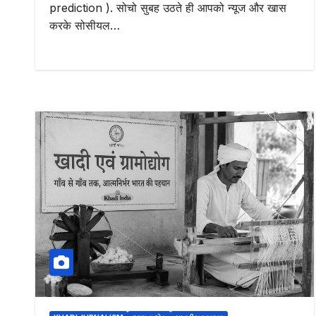
prediction ). सोचो सुबह उठते ही आपको न्यूज और खास
करके सोसीयल…