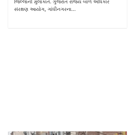
જિલ્લાની મુલાકાતે. ગુજરાત રાજ્ય બાળ અધિકાર
સંરક્ષણ આયોગ, ગાંધીનગરના…