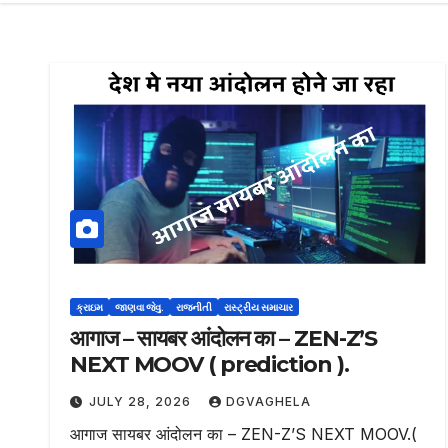
ક્રાઇમ
જાણવા જેવુ.
રાજનીતી
રાસ્ટ્રીય સમાચાર
आगाज – सायबर आंदोलन का – ZEN-Z’S
NEXT MOOV ( prediction ).
JULY 28, 2026
DGVAGHELA
आगाज सायबर आंदोलन का – ZEN-Z’S NEXT MOOV.(