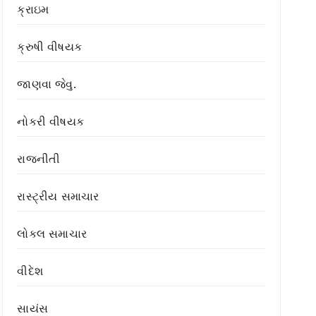
ક્રાઇમ
ક્રુષી વીષયક
જાણવા જેવુ.
નોકરી વીષયક
રાજનીતી
રાસ્ટ્રીય સમાચાર
લોકલ સમાચાર
વીદેશ
સાયંસ