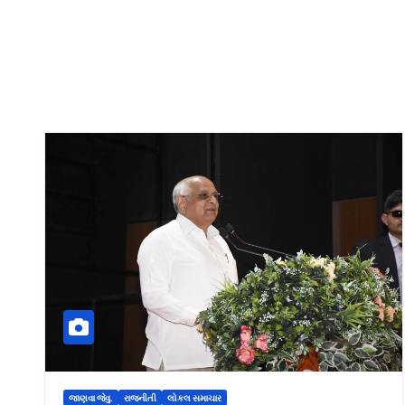
જાણવા જેવુ.
રાજનીતી
લોકલ સમાચાર