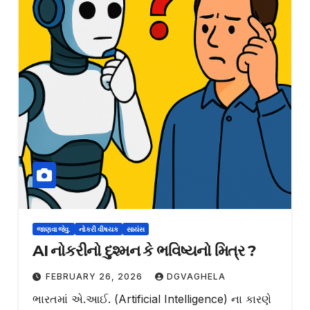
જાણવા જેવુ.
નોકરી વીષયક
સાયંસ
AI નોકરીનો દુશ્મન કે ભવિષ્યનો મિત્ર ?
FEBRUARY 26, 2026
DGVAGHELA
ભારતમાં એ.આઈ. (Artificial Intelligence) ના કારણે