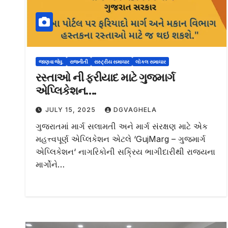
જાણવા જેવુ.
રાજનીતી
રાસ્ટ્રીય સમાચાર
લોકલ સમાચાર
રસ્તાઓ ની ફરીયાદ માટે ગુજમાર્ગ
એપ્લિકેશન….
JULY 15, 2025
DGVAGHELA
ગુજરાતમાં માર્ગ સલામતી અને માર્ગ સંરક્ષણ માટે એક
મહત્ત્વપૂર્ણ એપ્લિકેશન એટલે ‘GujMarg – ગુજમાર્ગ
એપ્લિકેશન‘ નાગરિકોની સક્રિય ભાગીદારીથી રાજ્યના
માર્ગોને…