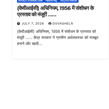
KHADI JURNALISM
જાણવા જેવુ.
રાસ્ટ્રીય સમાચાર
(केवीआईसी) अधिनियम, 1956 में संशोधन के
प्रस्ताव को मंजूरी ……
JULY 7, 2026
DGVAGHELA
(केवीआईसी) अधिनियम, 1956 में संशोधन के प्रस्ताव को
मंजूरी …… केंद्र सरकार ने ग्रामीण अर्थव्यवस्था को मजबूत
बनाने और खादी…