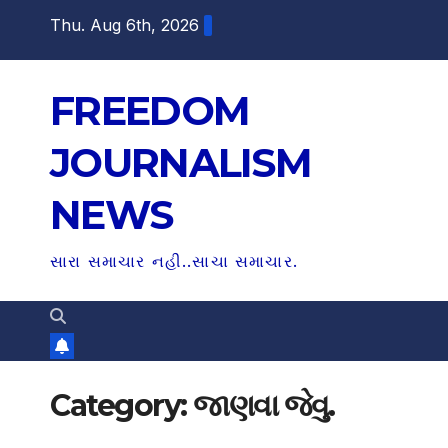
S
Thu. Aug 6th, 2026
k
i
FREEDOM
p
t
JOURNALISM
o
c
NEWS
o
n
સારા સમાચાર નહી..સાચા સમાચાર.
t
e
n
t
Category:
જાણવા જેવુ.