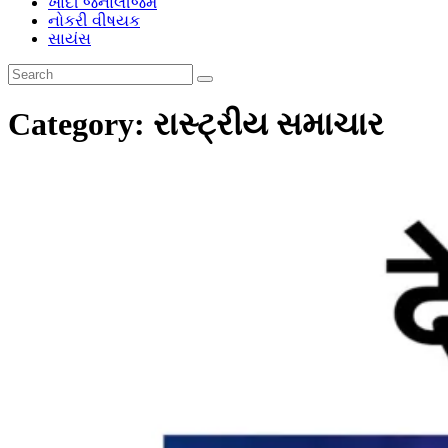
ખાદી જર્નાલીજમ
નોકરી વીષયક
સાયંસ
Category:
રાસ્ટ્રીય સમાચાર