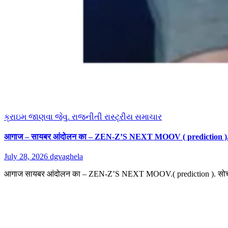
ક્રાઇમ
જાણવા જેવુ.
રાજનીતી
રાસ્ટ્રીય સમાચાર
आगाज – सायबर आंदोलन का – ZEN-Z’S NEXT MOOV ( prediction )
July 28, 2026
dgvaghela
आगाज सायबर आंदोलन का – ZEN-Z’S NEXT MOOV.( prediction ). सोच