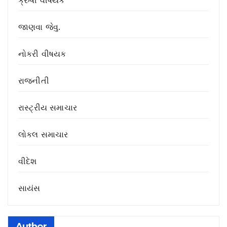
i
ક્રુષી વીષયક
o
જાણવા જેવુ.
n
નોકરી વીષયક
રાજનીતી
રાસ્ટ્રીય સમાચાર
લોકલ સમાચાર
વીદેશ
સાયંસ
Author