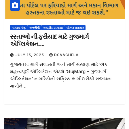
જાણવા જેવુ.
રાજનીતી
રાસ્ટ્રીય સમાચાર
લોકલ સમાચાર
રસ્તાઓ ની ફરીયાદ માટે ગુજમાર્ગ
એપ્લિકેશન….
JULY 15, 2025
DGVAGHELA
ગુજરાતમાં માર્ગ સલામતી અને માર્ગ સંરક્ષણ માટે એક
મહત્ત્વપૂર્ણ એપ્લિકેશન એટલે ‘GujMarg – ગુજમાર્ગ
એપ્લિકેશન‘ નાગરિકોની સક્રિય ભાગીદારીથી રાજ્યના
માર્ગોને…