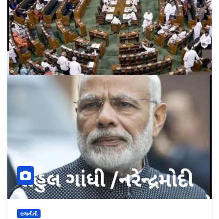
રાજનીતી