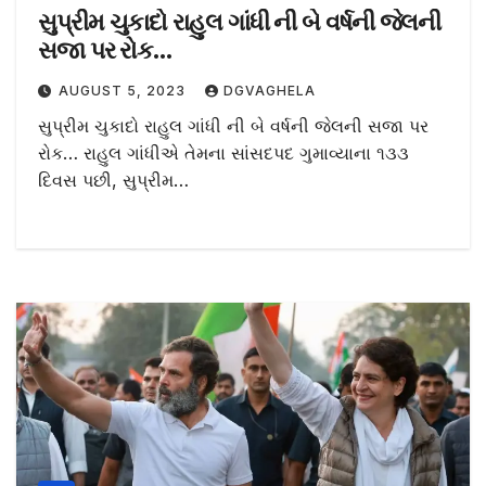
સુપ્રીમ ચુકાદો રાહુલ ગાંધી ની બે વર્ષની જેલની
સજા પર રોક…
AUGUST 5, 2023
DGVAGHELA
સુપ્રીમ ચુકાદો રાહુલ ગાંધી ની બે વર્ષની જેલની સજા પર
રોક… રાહુલ ગાંધીએ તેમના સાંસદપદ ગુમાવ્યાના ૧૩૩
દિવસ પછી, સુપ્રીમ…