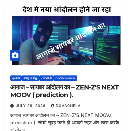
ક્રાઇમ
જાણવા જેવુ.
રાજનીતી
રાસ્ટ્રીય સમાચાર
आगाज – सायबर आंदोलन का – ZEN-Z’S NEXT
MOOV ( prediction ).
JULY 28, 2026
DGVAGHELA
आगाज सायबर आंदोलन का – ZEN-Z’S NEXT MOOV.(
prediction ). सोचो सुबह उठते ही आपको न्यूज और खास करके
सोसीयल…