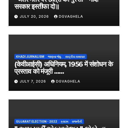
सरकार इस्तीफा दो॥
JULY 20, 2026
DGVAGHELA
KHADI JURNALISM
જાણવા જેવુ.
રાસ્ટ્રીય સમાચાર
(केवीआईसी) अधिनियम, 1956 में संशोधन के
प्रस्ताव को मंजूरी ……
JULY 7, 2026
DGVAGHELA
GUJARAT ELECTION - 2022
ક્રાઇમ
રાજનીતી