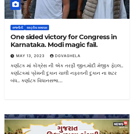
રાજનીતી
રાસ્ટ્રીય સમાચાર
One sided victory for Congress in
Karnataka. Modi magic fail.
MAY 13, 2023
DGVAGHELA
કર્ણાટક માં કોંગ્રેસ ની એક તરફી જીત.મોદી મેજીક ફેઇલ..
કર્ણાટકમાં પ્રેમની દુકાન ચાલી નફરતની દુકાન ના શટર
બંધ.. કર્ણાટક વિધાનસભા…