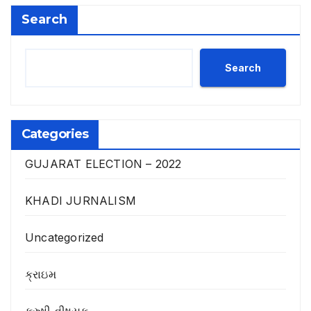
Search
s
t
Search
s
p
Categories
a
g
GUJARAT ELECTION – 2022
i
KHADI JURNALISM
n
Uncategorized
a
ક્રાઇમ
t