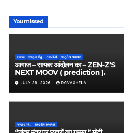
You missed
ક્રાઇમ
જાણવા જેવુ.
રાજનીતી
રાસ્ટ્રીય સમાચાર
आगाज – सायबर आंदोलन का – ZEN-Z’S
NEXT MOOV ( prediction ).
JULY 28, 2026
DGVAGHELA
જાણવા જેવુ.
રાસ્ટ્રીય સમાચાર
“जंतर मंतर पर छात्रों का गुस्सा ” मोदी