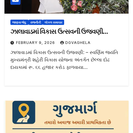
જાણવા જેવુ.
રાજનીતી
લોકલ સમાચાર
ઝાલાવાડમાં વિકાસ ઉત્સવની ઉજવણી…
FEBRUARY 9, 2026
DGVAGHELA
ઝાલાવાડમાં વિકાસ ઉત્સવની ઉજવણી: – સ્વર્ણિમ જયંતિ
મુખ્યમંત્રી શહેરી વિકાસ યોજના અંતર્ગત છેલ્લા દોઢ
દાયકામાં રૂ. ૬૬ હજાર કરોડ ફાળવાયા…