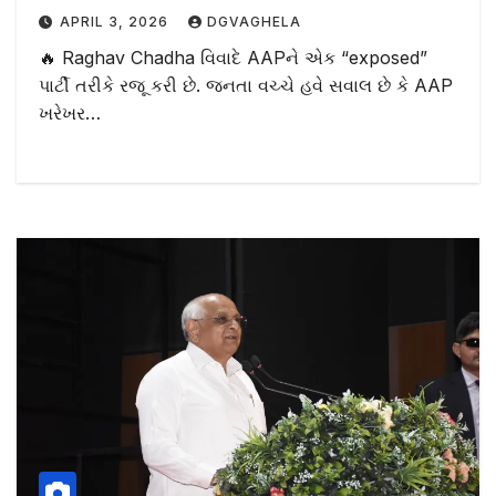
APRIL 3, 2026
DGVAGHELA
🔥 Raghav Chadha વિવાદે AAPને એક “exposed”
પાર્ટી તરીકે રજૂ કરી છે. જનતા વચ્ચે હવે સવાલ છે કે AAP
ખરેખર…