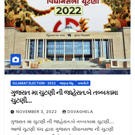
GUJARAT ELECTION - 2022
જાણવા જેવુ.
રાજનીતી
ગુજરાત મા ચુટણી ની જાહેરાત.બે તબ્બકામા
ચુટણી…
NOVEMBER 3, 2022
DGVAGHELA
ગુજરાત મા ચુટણી ની જાહેરાત.બે તબ્બકામા ચુટણી…
આજે ચુટણી પંચ દ્વારા ગુજરાત વીધાનસભા ની ચુટણી