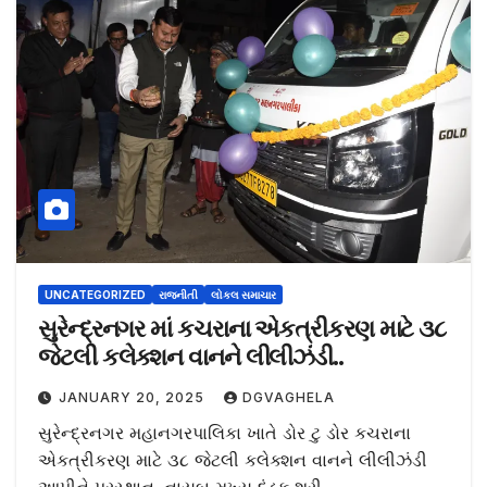
UNCATEGORIZED
રાજનીતી
લોકલ સમાચાર
સુરેન્દ્રનગર માં કચરાના એકત્રીકરણ માટે ૩૮
જેટલી કલેક્શન વાનને લીલીઝંડી..
JANUARY 20, 2025
DGVAGHELA
સુરેન્દ્રનગર મહાનગરપાલિકા ખાતે ડોર ટુ ડોર કચરાના
એકત્રીકરણ માટે ૩૮ જેટલી કલેક્શન વાનને લીલીઝંડી
આપીને પ્રસ્થાન. નાયબ મુખ્ય દંડક શ્રી…