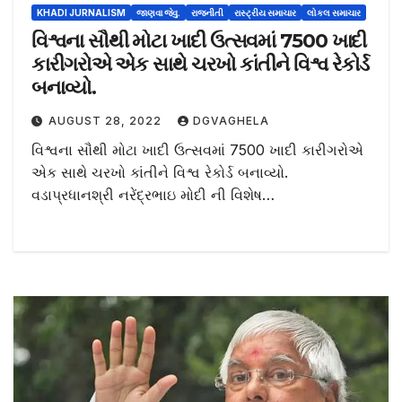
KHADI JURNALISM
જાણવા જેવુ.
રાજનીતી
રાસ્ટ્રીય સમાચાર
લોકલ સમાચાર
વિશ્વના સૌથી મોટા ખાદી ઉત્સવમાં 7500 ખાદી
કારીગરોએ એક સાથે ચરખો કાંતીને વિશ્વ રેકોર્ડ
બનાવ્યો.
AUGUST 28, 2022
DGVAGHELA
વિશ્વના સૌથી મોટા ખાદી ઉત્સવમાં 7500 ખાદી કારીગરોએ
એક સાથે ચરખો કાંતીને વિશ્વ રેકોર્ડ બનાવ્યો.
વડાપ્રધાનશ્રી નરેંદ્રભાઇ મોદી ની વિશેષ…