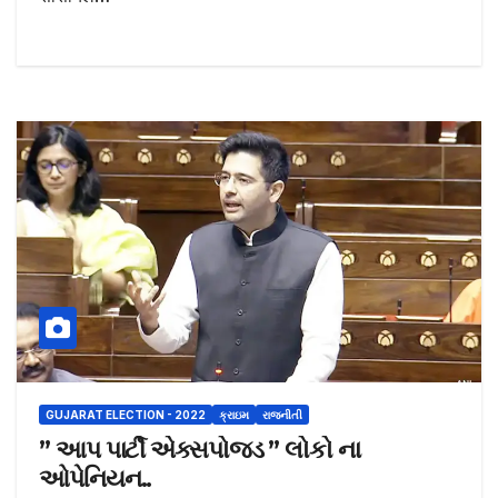
GUJARAT ELECTION - 2022
ક્રાઇમ
રાજનીતી
” આપ પાર્ટી એક્સપોજડ ” લોકો ના
ઓપેનિયન..